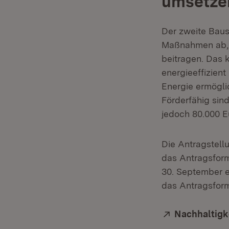
umsetze
Der zweite Baus
Maßnahmen ab, 
beitragen. Das 
energieeffizien
Energie ermögli
Förderfähig si
jedoch 80.000 E
Die Antragstellu
das Antragsform
30. September e
das Antragsform
Extern:
Nachhaltigk