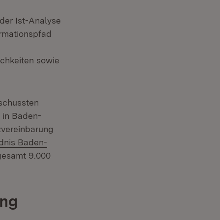
 der Ist-Analyse
ormationspfad
ichkeiten sowie
uschussten
 in Baden-
zvereinbarung
dnis Baden-
sgesamt 9.000
ung