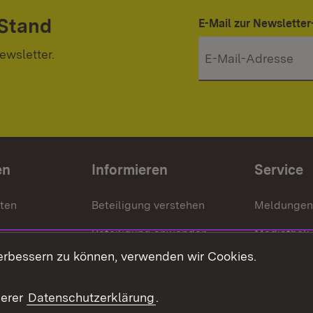
 Stand
E-Mail zur Newslett
ewsletter.
en
Informieren
Service
nten
Beteiligung verstehen
Meldungen
Beteiligung anwenden
Mediathek
erbessern zu können, verwenden wir Cookies.
ragte
Beteiligung stärken
Publikatio
Beteiligung erleben
Glossar
serer
Datenschutzerklärung
.