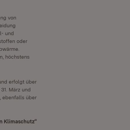
ter)
ung von
meidung
l- und
stoffen oder
Abwärme.
n, höchstens
und erfolgt über
 31. März und
 ebenfalls über
n Klimaschutz“
(Öffnet in neuem Fenster)