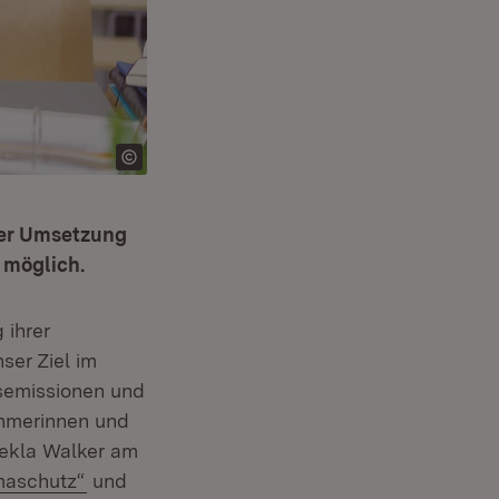
der Umsetzung
 möglich.
 ihrer
ser Ziel im
asemissionen und
hmerinnen und
hekla Walker am
(Öffnet in neuem Fenster)
maschutz“
und