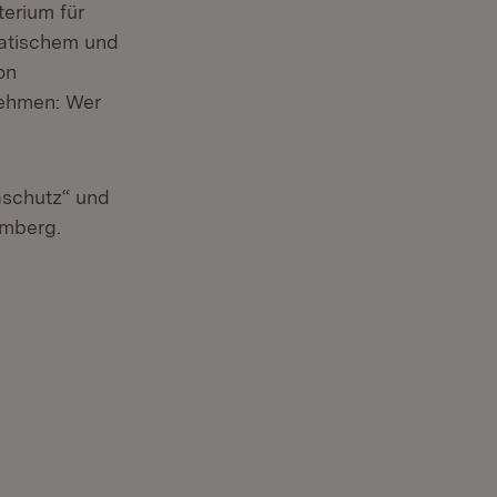
terium für
matischem und
on
nehmen: Wer
aschutz“ und
emberg.