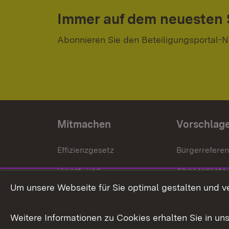
Immer auf dem neuesten
Abonnieren Sie den Beteiligungsportal-N
Mitmachen
Vorschlag
Effizienzgesetz
Bürgerrefere
Dienst- und
Abgeordnete
Versorgungsbezüge
Um unsere Webseite für Sie optimal gestalten und v
Bürgerbeauft
Kommunale Verfahren
Petition
Weitere Informationen zu Cookies erhalten Sie in un
Weitere