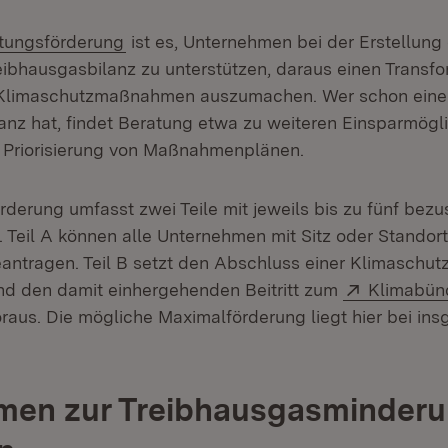
rn:
(Öffnet in neuem Fenster)
tungsförderung
ist es, Unternehmen bei der Erstellung
eibhausgasbilanz zu unterstützen, daraus einen Trans­f
 Klimaschutzmaßnahmen auszumachen. Wer schon eine
anz hat, findet Beratung etwa zu weiteren Einspar­mögl
 Priorisierung von Maßnahmenplänen.
rderung umfasst zwei Teile mit jeweils bis zu fünf bez
 Teil A können alle Unternehmen mit Sitz oder Standort
ntragen. Teil B setzt den Abschluss einer Klimaschut
Extern:
d den damit einhergehenden Beitritt zum
Klimabün
ffnet in neuem Fenster)
raus. Die mögliche Maximalförderung liegt hier bei in
en zur Treibhausgasminder