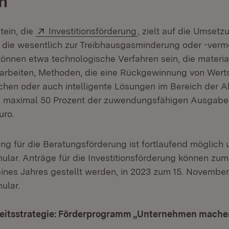
n
Extern:
(Öffnet in neuem Fens
tein, die
Investitionsförderung
, zielt auf die Umsetz
die wesentlich zur Treibhausgasminderung oder -ver
können etwa technologische Verfahren sein, die materia
t arbeiten, Methoden, die eine Rückgewinnung von Wert
chen oder auch intelligente Lösungen im Bereich der 
nd maximal 50 Prozent der zuwendungsfähigen Ausgabe
uro.
ng für die Beratungsförderung ist fortlaufend möglich 
ular. Anträge für die Investitionsförderung können zum
ines Jahres gestellt werden, in 2023 zum 15. November,
ular.
eitsstrategie: Förderprogramm „Unternehmen mache