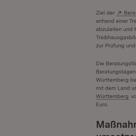
Exte
Ziel der
Bera
anhand einer Tr
abzuleiten und
Treibhausgasbil
zur Prüfung und
Die Beratungsfö
Beratungstagen.
Württemberg bea
mit dem Land un
(Ö
Württemberg
vo
Euro.
Maßnahm