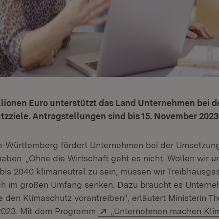
illionen Euro unterstützt das Land Unternehmen bei 
tzziele. Antragstellungen sind bis 15. November 2023
-Württemberg fördert Unternehmen bei der Umsetzung
ben. „Ohne die Wirtschaft geht es nicht. Wollen wir un
 bis 2040 klimaneutral zu sein, müssen wir Treibhausg
ch im großen Umfang senken. Dazu braucht es Unterne
e den Klimaschutz vorantreiben“, erläutert Ministerin T
Extern:
2023. Mit dem Programm
„Unternehmen machen Kli