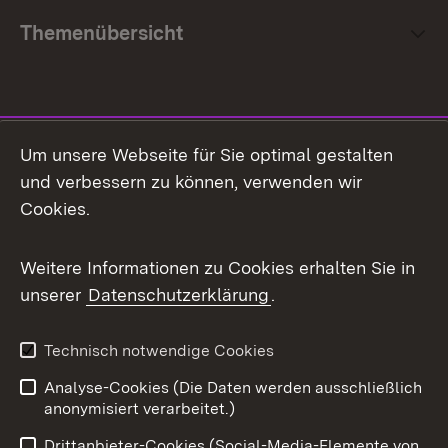
Themenübersicht
Social Media
Um unsere Webseite für Sie optimal gestalten
und verbessern zu können, verwenden wir
Facebook
Cookies.
Flickr
Weitere Informationen zu Cookies erhalten Sie in
X / Twitter
unserer
Datenschutzerklärung
.
Youtube
Technisch notwendige Cookies
Zum 
Analyse-Cookies (Die Daten werden ausschließlich
Impressum
Kontakt
anonymisiert verarbeitet.)
Benutzungshinweise
Netiquette
Drittanbieter-Cookies (Social-Media-Elemente von