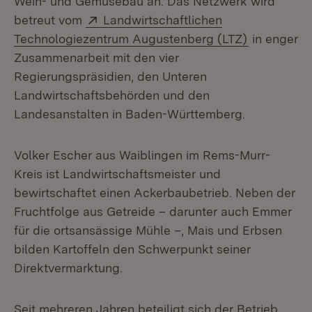
Wein- und Gemüsebau an. Das Netzwerk wird
Extern:
betreut vom
Landwirtschaftlichen
(Öffnet in 
Technologiezentrum Augustenberg (LTZ)
in enger
Zusammenarbeit mit den vier
Regierungspräsidien, den Unteren
Landwirtschaftsbehörden und den
Landesanstalten in Baden-Württemberg.
Volker Escher aus Waiblingen im Rems-Murr-
Kreis ist Landwirtschaftsmeister und
bewirtschaftet einen Ackerbaubetrieb. Neben der
Fruchtfolge aus Getreide – darunter auch Emmer
für die ortsansässige Mühle –, Mais und Erbsen
bilden Kartoffeln den Schwerpunkt seiner
Direktvermarktung.
Seit mehreren Jahren beteiligt sich der Betrieb