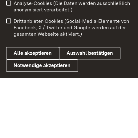
Analyse-Cookies (Die Daten werden ausschließlich
Impressum
Kontakt
anonymisiert verarbeitet.)
Benutzungshinweise
Netiquette
Drittanbieter-Cookies (Social-Media-Elemente von
Barrierefreiheit
Datenschutz
Facebook, X / Twitter und Google werden auf der
gesamten Webseite aktiviert.)
Cookies
Alle akzeptieren
Auswahl bestätigen
Notwendige akzeptieren
Link zum Landesportal