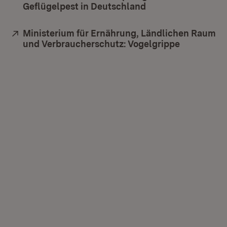
Geflügelpest in Deutschland
(Öffnet in neuem F
Extern:
Ministerium für Ernährung, Ländlichen Raum
und Verbraucherschutz: Vogelgrippe
(Öffnet in