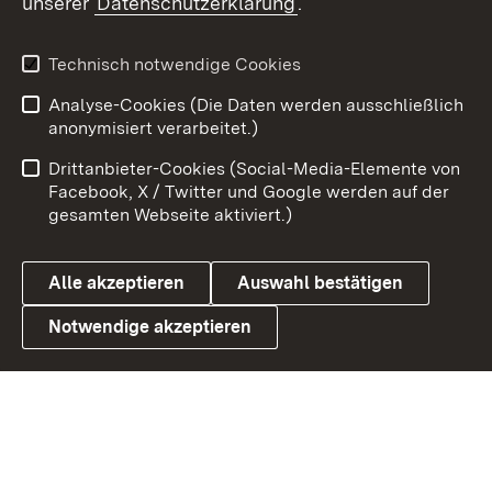
unserer
Datenschutzerklärung
.
Youtube
Technisch notwendige Cookies
Zum 
Analyse-Cookies (Die Daten werden ausschließlich
Impressum
Kontakt
anonymisiert verarbeitet.)
Benutzungshinweise
Netiquette
Drittanbieter-Cookies (Social-Media-Elemente von
Barrierefreiheit
Datenschutz
Facebook, X / Twitter und Google werden auf der
gesamten Webseite aktiviert.)
Cookies
Alle akzeptieren
Auswahl bestätigen
Notwendige akzeptieren
Link zum Landesportal