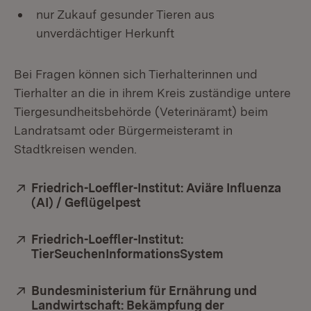
nur Zukauf gesunder Tieren aus
unverdächtiger Herkunft
Bei Fragen können sich Tierhalterinnen und
Tierhalter an die in ihrem Kreis zuständige untere
Tiergesundheitsbehörde (Veterinäramt) beim
Landratsamt oder Bürgermeisteramt in
Stadtkreisen wenden.
Extern:
Friedrich-Loeffler-Institut: Aviäre Influenza
(AI) / Geflügelpest
(Öffnet in neuem Fenster)
Extern:
Friedrich-Loeffler-Institut:
TierSeuchenInformationsSystem
(Öffnet in neu
Extern:
Bundesministerium für Ernährung und
Landwirtschaft: Bekämpfung der