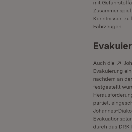
mit Gefahrstoffa
Zusammenspiel d
Kenntnissen zu 
Fahrzeugen.
Evakuier
Ext
Auch die
Joh
Evakuierung ei
nachdem an dem
festgestellt wur
Herausforderung
partiell einges
Johannes-Diakon
Evakuationsplän
durch das DRK B