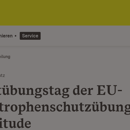
mieren
Service
eilung
utz
übungstag der EU-
trophenschutzübun
itude