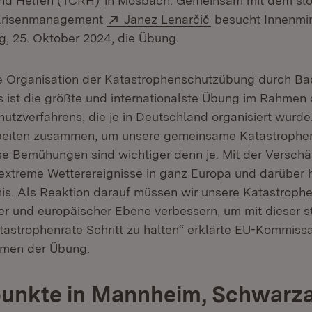
und Helfen (TCRH)
in Mosbach. Gemeinsam mit dem sl
Extern:
(Öffnet in neuem 
 Krisenmanagement
Janez Lenarčič
besucht Innenmin
ag, 25. Oktober 2024, die Übung.
e Organisation der Katastrophenschutzübung durch Ba
 ist die größte und internationalste Übung im Rahmen
utzverfahrens, die je in Deutschland organisiert wurde
beiten zusammen, um unsere gemeinsame Katastrophe
se Bemühungen sind wichtiger denn je. Mit der Verschä
 extreme Wetterereignisse in ganz Europa und darüber h
gnis. Als Reaktion darauf müssen wir unsere Katastroph
ler und europäischer Ebene verbessern, um mit dieser s
strophenrate Schritt zu halten“ erklärte EU-Kommiss
hmen der Übung.
unkte in Mannheim, Schwarz