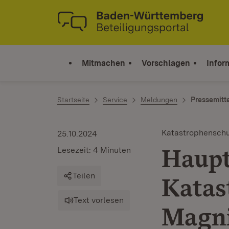
Zum Inhalt springen
Link zur Startseite
Mitmachen
Vorschlagen
Infor
Startseite
Service
Meldungen
Pressemitt
Katastrophensch
25.10.2024
Haupt
Lesezeit: 4 Minuten
Teilen
Katas
Text vorlesen
Magn