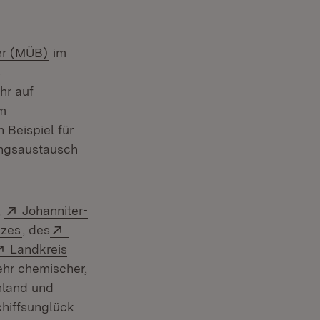
(Öffnet in neuem Fenster)
er (MÜB)
im
s
hr auf
im
 Beispiel für
ungsaustausch
(Öffnet in neuem Fenster)
Extern:
,
Johanniter-
(Öffnet in neuem Fenster)
Extern:
uzes
, des
Extern:
Landkreis
ehr chemischer,
nland und
hiffsunglück