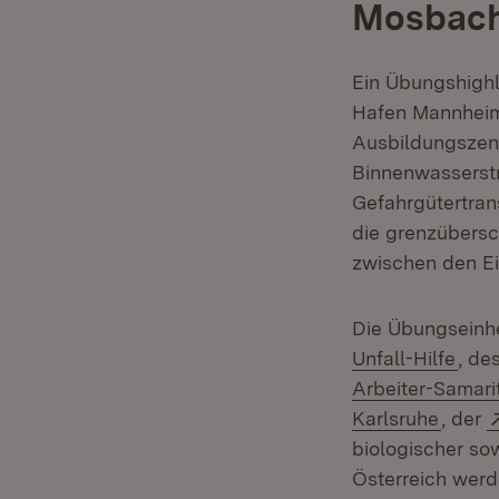
Mosbac
Ein Übungshighli
Hafen Mannheim
Ausbildungszent
Binnenwasserstr
Gefahrgütertrans
die grenzübersc
zwischen den Ei
Die Übungseinhe
(Öff
Unfall-Hilfe
, de
Arbeiter-Samari
(Öffne
Karlsruhe
, der
biologischer so
Österreich wer