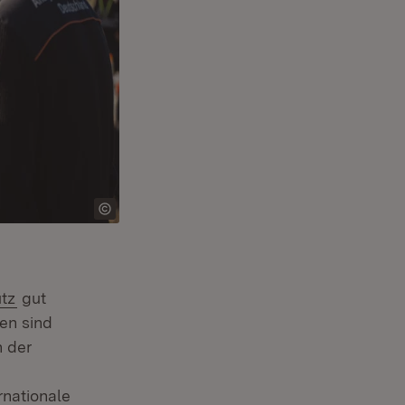
(Öffnet in neuem Fenster)
tz
gut
en sind
n der
rnationale