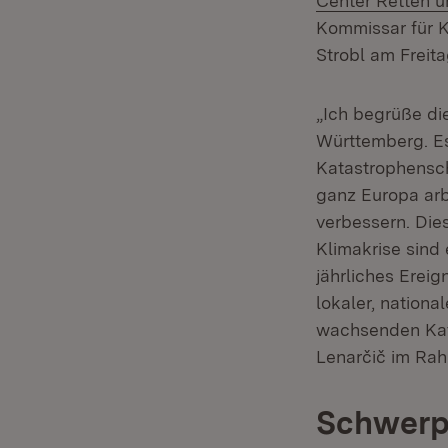
Center Retten 
Kommissar für
Strobl am Freit
„Ich begrüße di
Württemberg. Es
Katastrophensch
ganz Europa ar
verbessern. Die
Klimakrise sind
jährliches Erei
lokaler, nationa
wachsenden Kata
Lenarčič im Ra
Schwerp