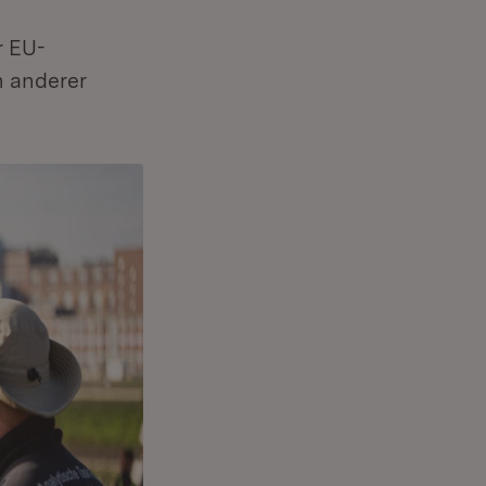
r EU-
n anderer