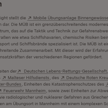
h
Extern:
ght stellt die
Mobile Übungsanlage Binnengewäss
 dar. Die MÜB ist ein grenzüberschreitendes moderne
rum, das auf die Taktik und Technik zur Gefahrenabwe
aßen wie etwa Schiffshavarien, chemische Risiken be
port und Schiffsbrände spezialisiert ist. Die MÜB ist ein
hreitende Zusammenarbeit. Mit dieser wird der Erfahr
nsatzkräften der verschiedenen Regionen gefördert.
Extern:
iten der
Deutschen Lebens-Rettungs-Gesellschaft
net in neuem Fenster)
Extern:
(Öffnet in neuem Fenster)
Extern:
s
Malteser Hilfsdiensts
, des
Deutsche Roten Kre
(Öffnet in neuem Fenster)
ter-Bundes
, Einheiten des Katastrophenschutzes des
t in neuem Fenster)
Extern:
(Öffnet in neuem Fenster)
Feuerwehr Mannheim
, sowie zwei Einheiten zur Abw
wie radiologischer und nuklearer Gefahren aus Grieche
den am Übungsort in Mannheim mit einem komplexen Sc