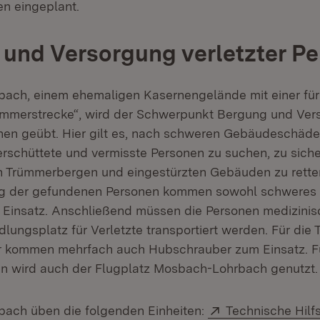
en eingeplant.
und Versorgung verletzter P
bach, einem ehemaligen Kasernengelände mit einer f
Trümmerstrecke“, wird der Schwerpunkt Bergung und Ve
onen geübt. Hier gilt es, nach schweren Gebäudeschäden
schüttete und vermisste Personen zu suchen, zu sich
n Trümmerbergen und eingestürzten Gebäuden zu rette
g der gefundenen Personen kommen sowohl schweres 
insatz. Anschließend müssen die Personen medizinis
ungsplatz für Verletzte transportiert werden. Für die 
r kommen mehrfach auch Hubschrauber zum Einsatz. Fü
 wird auch der Flugplatz Mosbach-Lohrbach genutzt.
Extern:
bach üben die folgenden Einheiten:
Technische Hilf