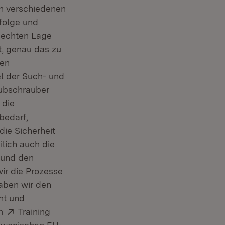
en verschiedenen
folge und
r echten Lage
t, genau das zu
hen
el der Such- und
Hubschrauber
 die
bedarf,
ie Sicherheit
lich auch die
 und den
wir die Prozesse
aben wir den
nt und
Extern:
im
Training