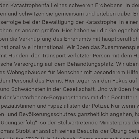
den Katastrophenfall eines schweren Erdbebens. In d
ten und schwitzen sie gemeinsam und erleben dabei Er
sserfolge bei der Bewältigung der Katastrophe. In eine
hen ins andere greifen. Hier haben wir die Gelegenhei
 üben die Verknüpfung des Ehrenamts mit hauptberuflic
 national wie international. Wir üben das Zusammenspi
it Hunden, den Transport verletzter Person mit dem 
ische Versorgung auf dem Behandlungsplatz. Wir üben
nes Wohngebäudes für Menschen mit besonderem Hilfe
em Personal des Heims. Hier legen wir den Fokus auf d
nd Schwächsten in der Gesellschaft. Und wir üben frei
 der Verstorbenen-Bergungsteams mit den Bestattern
spezialistinnen und -spezialisten der Polizei. Nur wenn 
n- und Bevölkerungsschutzes ganzheitlich angehen, h
Übungserfolg“, so der Stellvertretende Ministerpräside
homas Strobl anlässlich seines Besuchs der Übung be
(Öffnet in neuem Fenster)