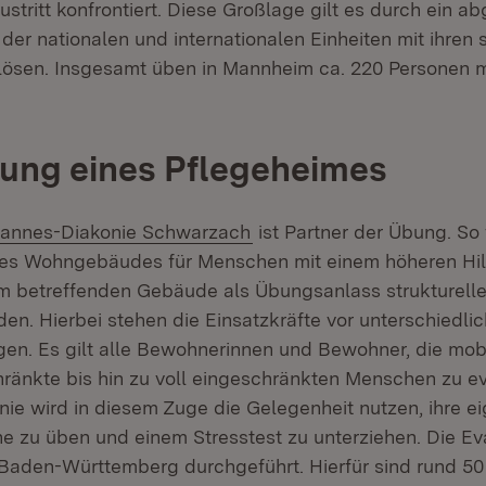
ustritt konfrontiert. Diese Großlage gilt es durch ein 
er nationalen und internationalen Einheiten mit ihren 
lösen. Insgesamt üben in Mannheim ca. 220 Personen m
ung eines Pflegeheimes
ern:
(Öffnet in neuem Fenster)
annes-Diakonie Schwarzach
ist Partner der Übung. So 
nes Wohngebäudes für Menschen mit einem höheren Hil
 betreffenden Gebäude als Übungsanlass strukturell
den. Hierbei stehen die Einsatzkräfte vor unterschiedli
en. Es gilt alle Bewohnerinnen und Bewohner, die mobi
chränkte bis hin zu voll eingeschränkten Menschen zu e
ie wird in diesem Zuge die Gelegenheit nutzen, ihre e
e zu üben und einem Stresstest zu unterziehen. Die Ev
aden-Württemberg durchgeführt. Hierfür sind rund 50 