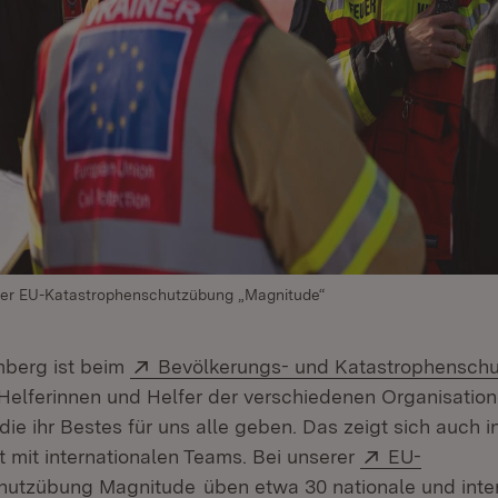
der EU-Katastrophen­schutzübung „Magnitude“
Extern:
berg ist beim
Bevölkerungs- und Katastrophenschu
e Helferinnen und Helfer der verschiedenen Organisation
 die ihr Bestes für uns alle geben. Das zeigt sich auch i
Extern:
mit internationalen Teams. Bei unserer
EU-
(Öffnet in neuem Fenster)
hutzübung Magnitude
üben etwa 30 nationale und inte