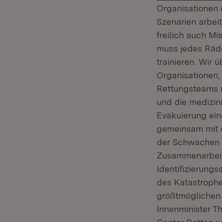
Organisationen 
Szenarien arbei
freilich auch Mi
muss jedes Rädc
trainieren. Wir
Organisationen,
Rettungsteams m
und die medizin
Evakuierung ei
gemeinsam mit d
der Schwachen u
Zusammenarbeit
Identifizierungs
des Katastrophe
größtmöglichen 
Innenminister T