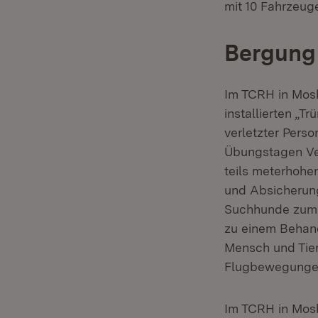
mit 10 Fahrzeug
Bergung 
Im TCRH in Mos
installierten „
verletzter Pers
Übungstagen Ver
teils meterhohe
und Absicherun
Suchhunde zum E
zu einem Behandl
Mensch und Tie
Flugbewegungen
Im TCRH in Mos