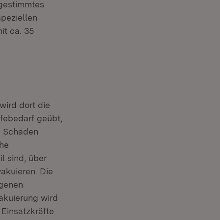
abgestimmtes
speziellen
it ca. 35
wird dort die
febedarf geübt,
e Schäden
che
l sind, über
vakuieren. Die
igenen
akuierung wird
Einsatzkräfte