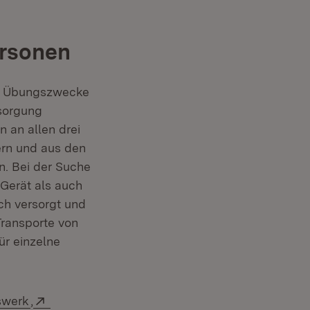
ersonen
ür Übungszwecke
rsorgung
 an allen drei
ern und aus den
n. Bei der Suche
Gerät als auch
ch versorgt und
Transporte von
r einzelne
(Öffnet in neuem Fenster)
Extern:
swerk
,