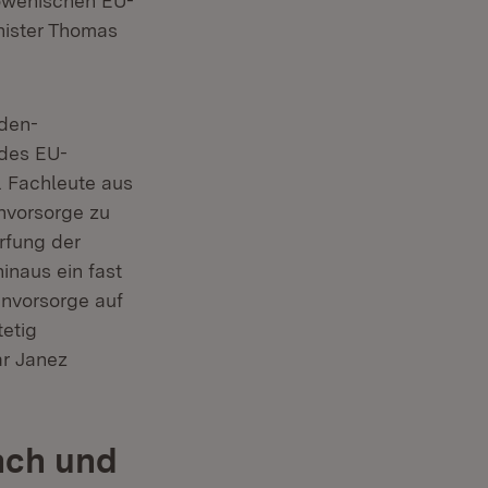
owenischen EU-
Fenster)
ister Thomas
den-
 des EU-
. Fachleute aus
nvorsorge zu
rfung der
inaus ein fast
envorsorge auf
tetig
ar Janez
ach und