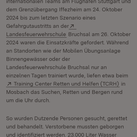
internationalen Teams am Flughafen Stuttgart und
dem Grenzübergang Iffezheim am 24. Oktober
2024 bis zum letzten Szenario eines
Extern:
Gefahrgutaustritts an der
(Öffnet in neuem Fenster)
Landesfeuerwehrschule
Bruchsal am 26. Oktober
2024 waren die Einsatzkräfte gefordert. Während
an Standorten wie der Mobilen Übungsanlage
Binnengewässer oder der
Landesfeuerwehrschule Bruchsal nur an
einzelnen Tagen trainiert wurde, liefen etwa beim
Extern:
(Öffnet
Training Center Retten und Helfen (TCRH)
in
Mosbach das Suchen, Retten und Bergen rund
um die Uhr durch.
So wurden Dutzende Personen gesucht, gerettet
und behandelt. Verstorbene mussten geborgen
und identifiziert werden. 23.000 Liter Wasser