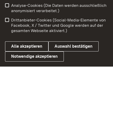
Zum 
Analyse-Cookies (Die Daten werden ausschließlich
Impressum
Kontakt
anonymisiert verarbeitet.)
Benutzungshinweise
Netiquette
Drittanbieter-Cookies (Social-Media-Elemente von
Barrierefreiheit
Datenschutz
Facebook, X / Twitter und Google werden auf der
gesamten Webseite aktiviert.)
Cookies
Alle akzeptieren
Auswahl bestätigen
Notwendige akzeptieren
Link zum Landesportal