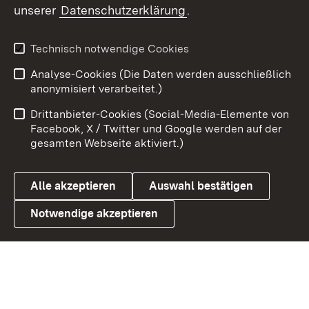
unserer
Datenschutzerklärung
.
Youtube
Technisch notwendige Cookies
Zum 
Analyse-Cookies (Die Daten werden ausschließlich
Impressum
Kontakt
anonymisiert verarbeitet.)
Benutzungshinweise
Netiquette
Drittanbieter-Cookies (Social-Media-Elemente von
Barrierefreiheit
Datenschutz
Facebook, X / Twitter und Google werden auf der
gesamten Webseite aktiviert.)
Cookies
Alle akzeptieren
Auswahl bestätigen
Notwendige akzeptieren
Link zum Landesportal