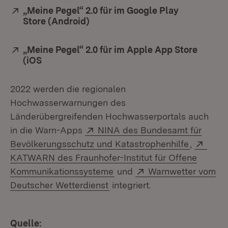
Extern:
„Meine Pegel“ 2.0 für im Google Play
Store (Android)
(Öffnet in neuem Fenster)
Extern:
„Meine Pegel“ 2.0 für im Apple App Store
(iOS
(Öffnet in neuem Fenster)
2022 werden die regionalen
Hochwasserwarnungen des
Länderübergreifenden Hochwasserportals auch
Extern:
in die Warn-Apps
NINA des Bundesamt für
(Öffnet i
Exter
Bevölkerungsschutz und Katastrophenhilfe
,
KATWARN des Fraunhofer-Institut für Offene
(Öffnet in neuem Fenster)
Extern:
Kommunikationssysteme
und
Warnwetter vom
(Öffnet in neuem Fenster)
Deutscher Wetterdienst
integriert.
Quelle: