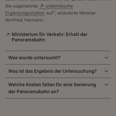
Extern:
die sogenannte
unterirdische
(Öffnet in neuem Fenster)
Ergänzungsstation
auf“, erläuterte Minister
Winfried Hermann.
Extern:
Ministerium für Verkehr: Erhalt der
Panoramabahn
(Öffnet in neuem Fenster)
Was wurde untersucht?
Was ist das Ergebnis der Untersuchung?
Welche Kosten fallen für eine Sanierung
der Panoramabahn an?