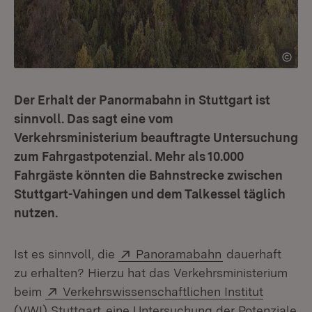
Der Erhalt der Panormabahn in Stuttgart ist
sinnvoll. Das sagt eine vom
Verkehrsministerium beauftragte Untersuchung
zum Fahrgastpotenzial. Mehr als 10.000
Fahrgäste könnten die Bahnstrecke zwischen
Stuttgart-Vahingen und dem Talkessel täglich
nutzen.
Extern:
(Öffnet in neue
Ist es sinnvoll, die
Panoramabahn
dauerhaft
zu erhalten? Hierzu hat das Verkehrsministerium
Extern:
beim
Verkehrswissenschaftlichen Institut
(Öffnet in neuem Fenster)
(VWI) Stuttgart
eine Untersuchung der Potenziale