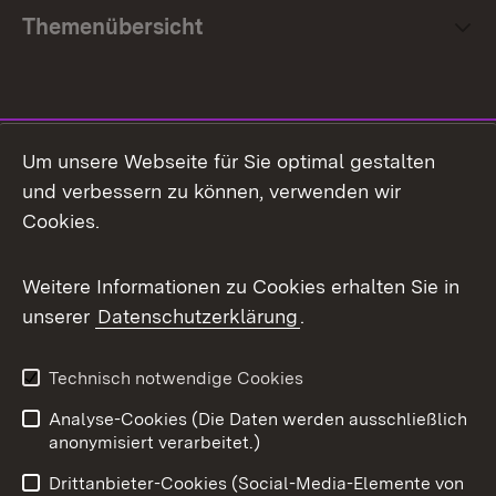
Themenübersicht
Social Media
Um unsere Webseite für Sie optimal gestalten
und verbessern zu können, verwenden wir
Facebook
Cookies.
Flickr
Weitere Informationen zu Cookies erhalten Sie in
X / Twitter
unserer
Datenschutzerklärung
.
Youtube
Technisch notwendige Cookies
Zum 
Analyse-Cookies (Die Daten werden ausschließlich
Impressum
Kontakt
anonymisiert verarbeitet.)
Benutzungshinweise
Netiquette
Drittanbieter-Cookies (Social-Media-Elemente von