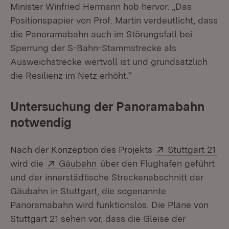
Minister Winfried Hermann hob hervor: „Das
Positionspapier von Prof. Martin verdeutlicht, dass
die Panoramabahn auch im Störungsfall bei
Sperrung der S-Bahn-Stammstrecke als
Ausweichstrecke wertvoll ist und grundsätzlich
die Resilienz im Netz erhöht.“
Untersuchung der Panoramabahn
notwendig
Extern:
(Öf
Nach der Konzeption des Projekts
Stuttgart 21
Extern:
(Öffnet in neuem Fenster)
wird die
Gäubahn
über den Flughafen geführt
und der innerstädtische Streckenabschnitt der
Gäubahn in Stuttgart, die sogenannte
Panoramabahn wird funktionslos. Die Pläne von
Stuttgart 21 sehen vor, dass die Gleise der