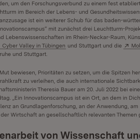
en, um den Forschungsverbund zu einem fest etabliert
htturm im Bereich der Lebens- und Gesundheitswissen
anzzusage ist ein weiterer Schub für das baden-württ
nnovationscampus“ mit zunächst drei Leuchtturm-Projek
nd Lebenswissenschaften im Rhein-Neckar-Raum, Küns
Extern:
(Öffnet in neuem Fenster)
Ext
Cyber Valley in Tübingen
und Stuttgart und die
Mob
in neuem Fenster)
ruhe und Stuttgart.
Mut bewiesen, Prioritäten zu setzen, um die Spitzen he
rahlkraft zu verleihen, die auch internationale Sichtbarke
aftsministerin Theresia Bauer am 20. Juli 2022 bei eine
ag. „Ein Innovationscampus ist ein Ort, an dem in Dicht
llenz an Grundlagenforschung, an der Anwendung, am S
 der Wirtschaft an gesellschaftlich relevanten Themen g
narbeit von Wissenschaft un