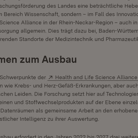
orschungsförderung des Landes eine beträchtliche Hebe
im Bereich Wissenschaft, sondern – im Fall des Innova
 Science Alliance in der Rhein-Neckar-Region – auch in
orgung allgemein. Dies trägt dazu bei, Baden-Württe
hrenden Standorte der Medizintechnik und Pharmazeuti
men zum Ausbau
Extern:
n Schwerpunkte der
Health and Life Science Alliance
n wie Krebs- und Herz-Gefäß-Erkrankungen, aber auch
schen Leiden. Die Forschung setzt hier auf Technologie
einen und Stoffwechselprodukten auf der Ebene einzeln
n Datenräumen als gemeinsame Arbeit an den erhobene
tlicher Intelligenz zu ihrer Auswertung.
sbau erfordert in den Jahren 2022 bis 2027 drei weit