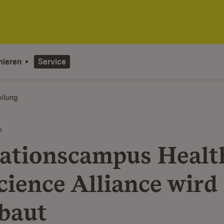
mieren
Service
eilung
n
ationscampus Healt
cience Alliance wird
baut