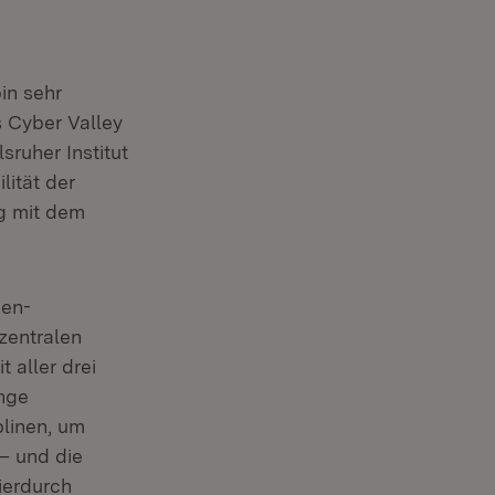
in sehr
s Cyber Valley
sruher Institut
lität der
rg mit dem
den-
zentralen
 aller drei
enge
linen, um
– und die
ierdurch