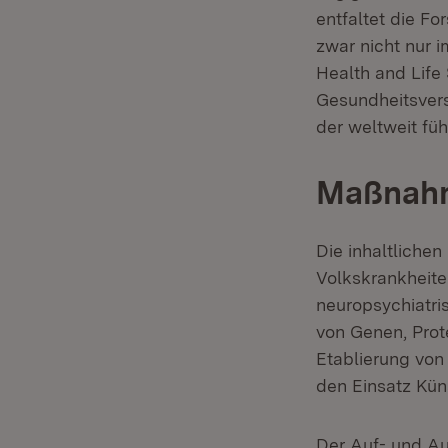
entfaltet die F
zwar nicht nur 
Health and Life
Gesundheitsvers
der weltweit fü
Maßnah
Die inhaltliche
Volkskrankheite
neuropsychiatri
von Genen, Prot
Etablierung vo
den Einsatz Küns
Der Auf- und Au