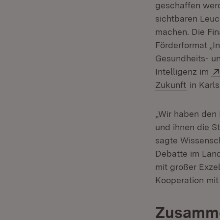
geschaffen werd
sichtbaren Leuc
machen. Die Fin
Förderformat „I
Gesundheits- u
Intelligenz im
(Öffnet 
Zukunft
in Karls
„Wir haben den 
und ihnen die St
sagte Wissensch
Debatte im Landt
mit großer Exze
Kooperation mit
Zusamme