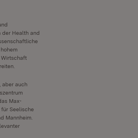
 und
n der Health and
ssenschaftliche
t hohem
 Wirtschaft
eiten.
, aber auch
gszentrum
das Max-
 für Seelische
und Mannheim.
levanter