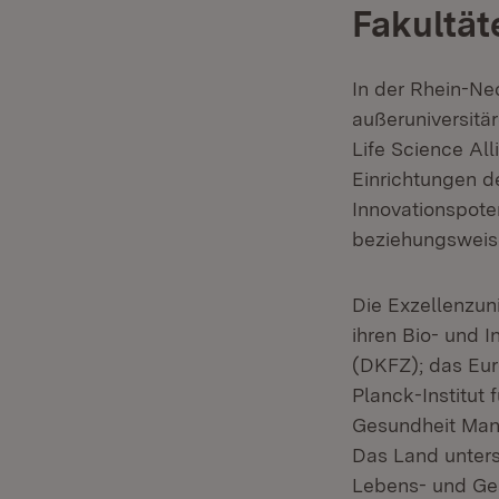
Fakultät
In der Rhein-Ne
außeruniversitä
Life Science Al
Einrichtungen d
Innovationspoten
beziehungsweise
Die Exzellenzun
ihren Bio- und 
(DKFZ); das Eur
Planck-Institut 
Gesundheit Mann
Das Land unter
Lebens- und Ge