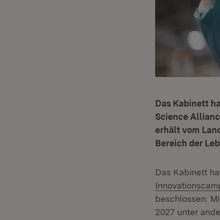
Das Kabinett h
Science Allian
erhält vom Land
Bereich der Le
Das Kabinett h
Innovationscamp
beschlossen: Mit
2027 unter ande