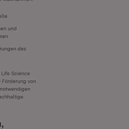
elle
nen und
rmen
erungen des
 Life Science
he Förderung von
e notwendigen
achhaltige
,