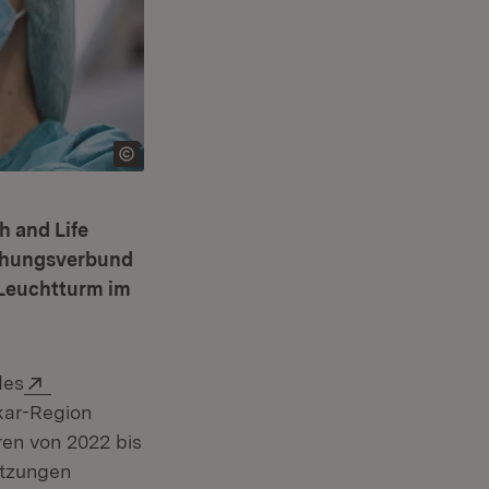
h and Life
schungsverbund
m Leuchtturm im
Extern:
des
Fenster)
kar-Region
ren von 2022 bis
etzungen