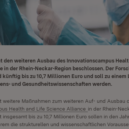
at den weiteren Ausbau des Innovationscampus Healt
ce in der Rhein-Neckar-Region beschlossen. Der For
 künftig bis zu 10,7 Millionen Euro und soll zu eine
bens- und Gesundheitswissenschaften werden.
at weitere Maßnahmen zum weiteren Auf- und Ausbau 
(Öffnet in neuem 
us Health and Life Science Alliance
in der Rhein-Nec
 insgesamt bis zu 10,7 Millionen Euro sollen in den Jah
rem die strukturellen und wissenschaftlichen Vorauss