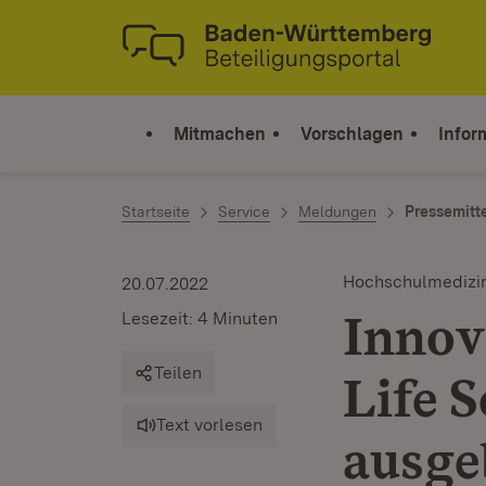
Zum Inhalt springen
Link zur Startseite
Mitmachen
Vorschlagen
Infor
Startseite
Service
Meldungen
Pressemitt
Hochschulmedizi
20.07.2022
Innov
Lesezeit: 4 Minuten
Teilen
Life S
Text vorlesen
ausge