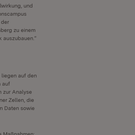
lwirkung, und
tionscampus
 der
mberg zu einem
k auszubauen.“
(Öffnet in neuem Fenster)
liegen auf den
 auf
n zur Analyse
er Zellen, die
n Daten sowie
ere Maßnahmen: