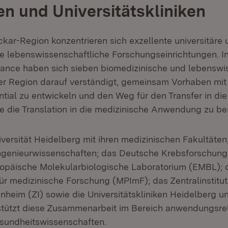
en und Universitätskliniken
ckar-Region konzentrieren sich exzellente universitäre
re lebenswissenschaftliche Forschungseinrichtungen. I
liance haben sich sieben biomedizinische und lebenswi
er Region darauf verständigt, gemeinsam Vorhaben mi
tial zu entwickeln und den Weg für den Transfer in die
 die Translation in die medizinische Anwendung zu ber
iversität Heidelberg mit ihren medizinischen Fakultäten
Ingenieurwissenschaften; das Deutsche Krebsforschun
opäische Molekularbiologische Laboratorium (EMBL); 
für medizinische Forschung (MPImF); das Zentralinstitut
heim (ZI) sowie die Universitätskliniken Heidelberg 
stützt diese Zusammenarbeit im Bereich anwendungsre
sundheitswissenschaften.