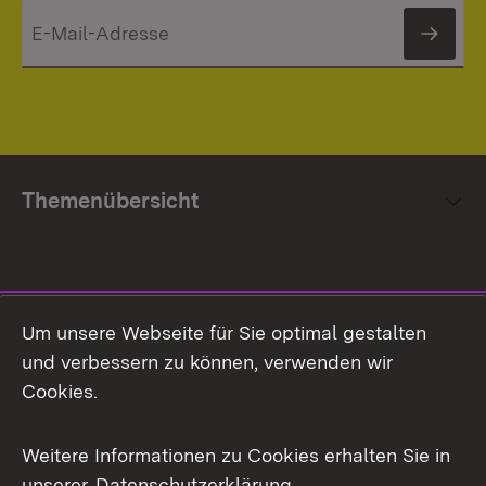
News
Themenübersicht
Social Media
Um unsere Webseite für Sie optimal gestalten
und verbessern zu können, verwenden wir
Facebook
Cookies.
Flickr
Weitere Informationen zu Cookies erhalten Sie in
X / Twitter
unserer
Datenschutzerklärung
.