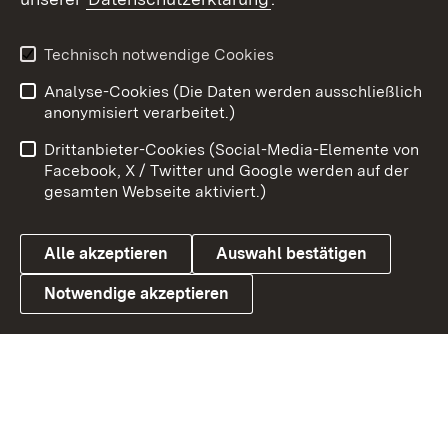
Youtube
Technisch notwendige Cookies
Zum 
Analyse-Cookies (Die Daten werden ausschließlich
Impressum
Kontakt
anonymisiert verarbeitet.)
Benutzungshinweise
Netiquette
Drittanbieter-Cookies (Social-Media-Elemente von
Barrierefreiheit
Datenschutz
Facebook, X / Twitter und Google werden auf der
gesamten Webseite aktiviert.)
Cookies
Alle akzeptieren
Auswahl bestätigen
Notwendige akzeptieren
Link zum Landesportal