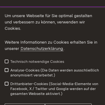
Social Media
Um unsere Webseite für Sie optimal gestalten
und verbessern zu können, verwenden wir
Facebook
Cookies.
Flickr
Weitere Informationen zu Cookies erhalten Sie in
X / Twitter
unserer
Datenschutzerklärung
.
Youtube
Technisch notwendige Cookies
Zum 
Analyse-Cookies (Die Daten werden ausschließlich
Impressum
Kontakt
anonymisiert verarbeitet.)
Benutzungshinweise
Netiquette
Drittanbieter-Cookies (Social-Media-Elemente von
Barrierefreiheit
Datenschutz
Facebook, X / Twitter und Google werden auf der
gesamten Webseite aktiviert.)
Cookies