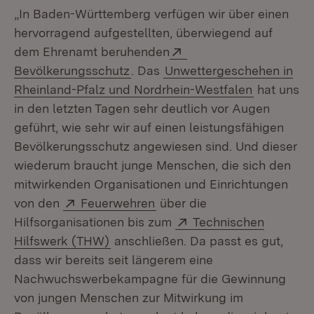
„In Baden-Württemberg verfügen wir über einen
hervorragend aufgestellten, überwiegend auf
Extern:
dem Ehrenamt beruhenden
(Öffnet in neuem Fenster)
Bevölkerungsschutz
. Das
Unwettergeschehen in
Rheinland-Pfalz und Nordrhein-Westfalen
hat uns
in den letzten Tagen sehr deutlich vor Augen
geführt, wie sehr wir auf einen leistungsfähigen
Bevölkerungsschutz angewiesen sind. Und dieser
wiederum braucht junge Menschen, die sich den
mitwirkenden Organisationen und Einrichtungen
Extern:
(Öffnet in neuem Fenster)
von den
Feuerwehren
über die
Extern:
Hilfsorganisationen bis zum
Technischen
(Öffnet in neuem Fenster)
Hilfswerk (THW)
anschließen. Da passt es gut,
dass wir bereits seit längerem eine
Nachwuchswerbekampagne für die Gewinnung
von jungen Menschen zur Mitwirkung im