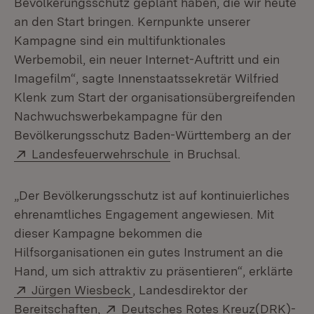
Bevölkerungsschutz geplant haben, die wir heute
an den Start bringen. Kernpunkte unserer
Kampagne sind ein multifunktionales
Werbemobil, ein neuer Internet-Auftritt und ein
Imagefilm“, sagte Innenstaatssekretär Wilfried
Klenk zum Start der organisationsübergreifenden
Nachwuchswerbekampagne für den
Bevölkerungsschutz Baden-Württemberg an der
Extern:
(Öffnet in neuem Fenster
Landesfeuerwehrschule
in Bruchsal.
„Der Bevölkerungsschutz ist auf kontinuierliches
ehrenamtliches Engagement angewiesen. Mit
dieser Kampagne bekommen die
Hilfsorganisationen ein gutes Instrument an die
Hand, um sich attraktiv zu präsentieren“, erklärte
Extern:
(Öffnet in neuem Fenster)
Jürgen Wiesbeck
, Landesdirektor der
Extern:
Bereitschaften,
Deutsches Rotes Kreuz(DRK)-