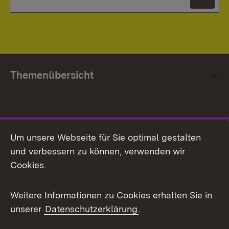
News
Themenübersicht
Social Media
Um unsere Webseite für Sie optimal gestalten
und verbessern zu können, verwenden wir
Facebook
Cookies.
Flickr
Weitere Informationen zu Cookies erhalten Sie in
X / Twitter
unserer
Datenschutzerklärung
.
Youtube