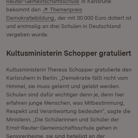
(Öffnet in neuem Fenst
Reuter-Gemeinschaftsschule
in Karlsruhe
Extern:
bekommt den
Themenpreis
(Öffnet in neuem Fenster)
Demokratiebildung
, der mit 30.000 Euro dotiert ist
und erstmalig an drei Schulen in Deutschland
vergeben wurde.
Kultusministerin Schopper gratuliert
Kultusministerin Theresa Schopper gratulierte den
Karlsruhern in Berlin. „Demokratie fällt nicht vom
Himmel, sie muss gelernt und gelebt werden.
Schulen sind dafür wichtiger denn je, denn hier
erfahren junge Menschen, was Mitbestimmung,
Respekt und Verantwortung bedeuten“, sagte die
Ministerin. „Die Schülerinnen und Schüler der
Ernst-Reuter-Gemeinschaftsschule gehen in
Seniorenheime, sie sind beteiligt an der