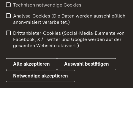
Technisch notwendige Cookies
Zum 
Analyse-Cookies (Die Daten werden ausschließlich
Impressum
Kontakt
anonymisiert verarbeitet.)
Benutzungshinweise
Netiquette
Drittanbieter-Cookies (Social-Media-Elemente von
Barrierefreiheit
Datenschutz
Facebook, X / Twitter und Google werden auf der
gesamten Webseite aktiviert.)
Cookies
Alle akzeptieren
Auswahl bestätigen
Notwendige akzeptieren
Link zum Landesportal