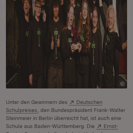
Extern:
Unter den Gewinnern des
Deutschen
(Öffnet in neuem Fenster)
Schulpreises
, den Bundespräsident Frank-Walter
Steinmeier in Berlin überreicht hat, ist auch eine
Extern:
Schule aus Baden-Württemberg. Die
Ernst-