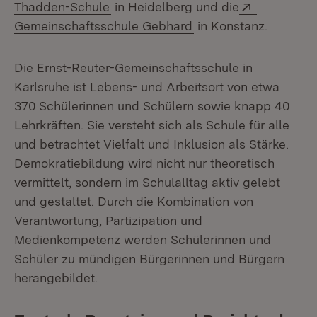
(Öffnet in neuem Fenster)
Extern:
Thadden-Schule
in Heidelberg und die
(Öffnet in neuem Fen
Gemeinschaftsschule Gebhard
in Konstanz.
Die Ernst-Reuter-Gemeinschaftsschule in
Karlsruhe ist Lebens- und Arbeitsort von etwa
370 Schülerinnen und Schülern sowie knapp 40
Lehrkräften. Sie versteht sich als Schule für alle
und betrachtet Vielfalt und Inklusion als Stärke.
Demokratiebildung wird nicht nur theoretisch
vermittelt, sondern im Schulalltag aktiv gelebt
und gestaltet. Durch die Kombination von
Verantwortung, Partizipation und
Medienkompetenz werden Schülerinnen und
Schüler zu mündigen Bürgerinnen und Bürgern
herangebildet.