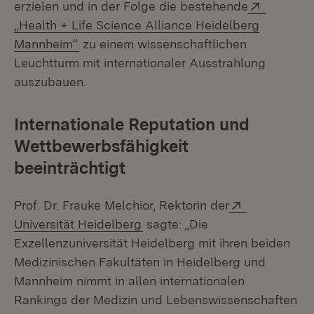
Extern:
erzielen und in der Folge die bestehende
„Health + Life Science Alliance Heidelberg
(Öffnet in neuem Fenster)
Mannheim“
zu einem wissenschaftlichen
Leuchtturm mit internationaler Ausstrahlung
auszubauen.
Internationale Reputation und
Wettbewerbsfähigkeit
beeinträchtigt
Extern:
Prof. Dr. Frauke Melchior, Rektorin der
(Öffnet in neuem Fenster)
Universität Heidelberg
sagte: „Die
Exzellenzuniversität Heidelberg mit ihren beiden
Medizinischen Fakultäten in Heidelberg und
Mannheim nimmt in allen internationalen
Rankings der Medizin und Lebenswissenschaften