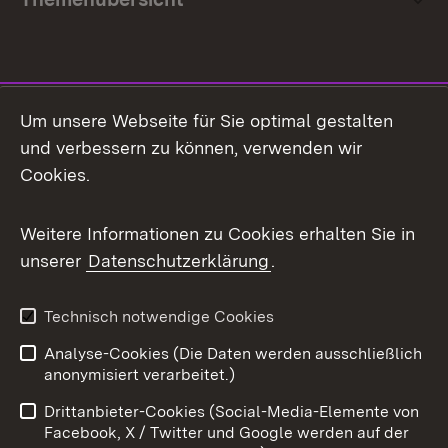
Social Media
Um unsere Webseite für Sie optimal gestalten
und verbessern zu können, verwenden wir
Facebook
Cookies.
Flickr
Weitere Informationen zu Cookies erhalten Sie in
X / Twitter
unserer
Datenschutzerklärung
.
Youtube
Technisch notwendige Cookies
Zum 
Analyse-Cookies (Die Daten werden ausschließlich
Impressum
Kontakt
anonymisiert verarbeitet.)
Benutzungshinweise
Netiquette
Drittanbieter-Cookies (Social-Media-Elemente von
Barrierefreiheit
Datenschutz
Facebook, X / Twitter und Google werden auf der