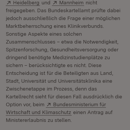
Extern:
(Öffnet in neuem Fenster)
Extern:
(Öffnet in neuem Fe
Heidelberg
und
Mannheim
nicht
freigegeben. Das Bundeskartellamt prüfte dabei
jedoch ausschließlich die Frage einer möglichen
Marktbeherrschung eines Klinikverbunds.
Sonstige Aspekte eines solchen
Zusammenschlusses – etwa die Notwendigkeit,
Spitzenforschung, Gesundheitsversorgung oder
dringend benötigte Medizinstudienplätze zu
sichern – berücksichtigte es nicht. Diese
Entscheidung ist für die Beteiligten aus Land,
Stadt, Universität und Universitätsklinika eine
Zwischenetappe im Prozess, denn das
Kartellrecht sieht für diesen Fall ausdrücklich die
Extern:
Option vor, beim
Bundesministerium für
(Öffnet in neuem Fenster
Wirtschaft und Klimaschutz
einen Antrag auf
Ministererlaubnis zu stellen.