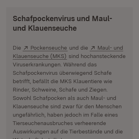
Schafpockenvirus und Maul-
und Klauenseuche
Extern:
(Öffnet in neuem Fenster)
Extern:
Die
Pockenseuche
und die
Maul- und
(Öffnet in neuem Fenster)
Klauenseuche (MKS)
sind hochansteckende
Viruserkrankungen. Während das
Schafpockenvirus überwiegend Schafe
betrifft, befällt die MKS Klauentiere wie
Rinder, Schweine, Schafe und Ziegen.
Sowohl Schafpocken als auch Maul- und
Klauenseuche sind zwar für den Menschen
ungefährlich, haben jedoch im Falle eines
Tierseuchenausbruches verheerende
Auswirkungen auf die Tierbestände und die