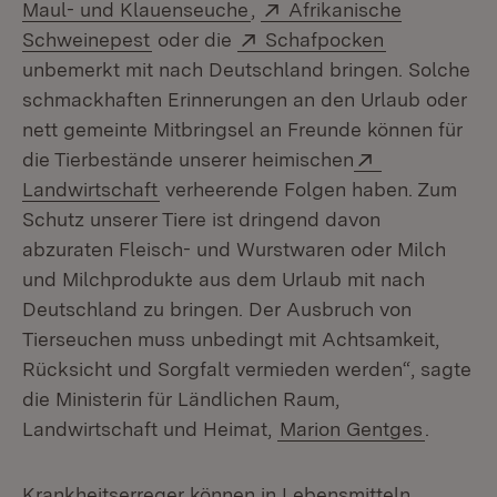
(Öffnet in neuem Fenster)
Extern:
Maul- und Klauenseuche
,
Afrikanische
(Öffnet in neuem Fenster)
Extern:
(Öffnet in n
Schweinepest
oder die
Schafpocken
unbemerkt mit nach Deutschland bringen. Solche
schmackhaften Erinnerungen an den Urlaub oder
nett gemeinte Mitbringsel an Freunde können für
Extern:
die Tierbestände unserer heimischen
(Öffnet in neuem Fenster)
Landwirtschaft
verheerende Folgen haben. Zum
Schutz unserer Tiere ist dringend davon
abzuraten Fleisch- und Wurstwaren oder Milch
und Milchprodukte aus dem Urlaub mit nach
Deutschland zu bringen. Der Ausbruch von
Tierseuchen muss unbedingt mit Achtsamkeit,
Rücksicht und Sorgfalt vermieden werden“, sagte
die Ministerin für Ländlichen Raum,
Landwirtschaft und Heimat,
Marion Gentges
.
Krankheitserreger können in Lebensmitteln