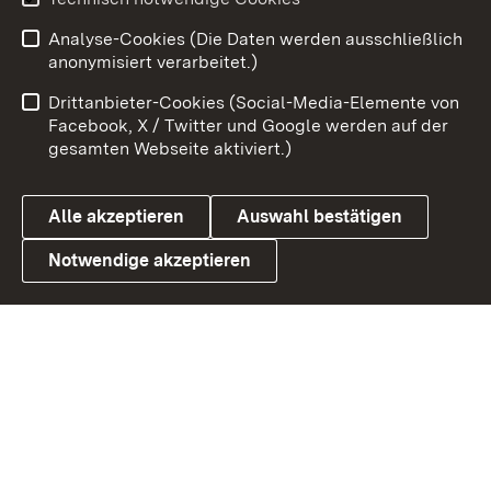
Zum 
Analyse-Cookies (Die Daten werden ausschließlich
Impressum
Kontakt
anonymisiert verarbeitet.)
Benutzungshinweise
Netiquette
Drittanbieter-Cookies (Social-Media-Elemente von
Barrierefreiheit
Datenschutz
Facebook, X / Twitter und Google werden auf der
gesamten Webseite aktiviert.)
Cookies
Alle akzeptieren
Auswahl bestätigen
Notwendige akzeptieren
Link zum Landesportal