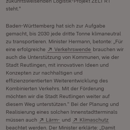
zukunftsweisenden Logistik-Projekt ZELT RT
steht."
Baden-Württemberg hat sich zur Aufgabe
gemacht, bis 2030 jede dritte Tonne klimaneutral
zu transportieren. Minister Hermann, betonte: „Für
Extern:
(Öffnet in neuem
eine erfolgreiche
Verkehrswende
brauchen wir
auch die Unterstützung von Kommunen, wie der
Stadt Reutlingen, mit innovativen Ideen und
Konzepten zur nachhaltigen und
effizienzorientierten Weiterentwicklung des
Kombinierten Verkehrs. Mit der Förderung
möchten wir die Stadt Reutlingen weiter auf
diesem Weg unterstützen.“ Bei der Planung und
Realisierung eines solchen Innenstadtterminals
Extern:
(Öffnet in neuem Fenster)
Extern:
(Öffnet 
müssen auch
Lärm-
und
Klimaschutz
beachtet werden. Der Minister erklärte: „Damit