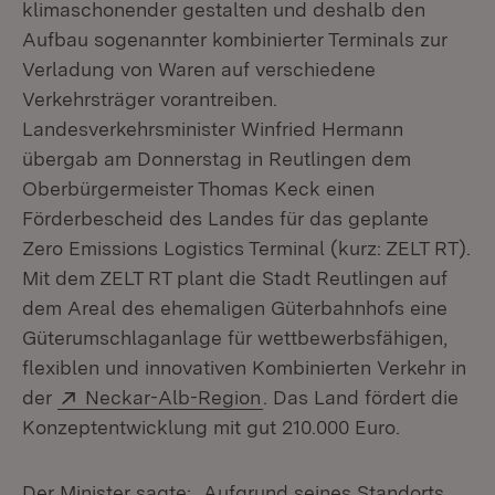
klimaschonender gestalten und deshalb den
Aufbau sogenannter kombinierter Terminals zur
Verladung von Waren auf verschiedene
Verkehrsträger vorantreiben.
Landesverkehrsminister Winfried Hermann
übergab am Donnerstag in Reutlingen dem
Oberbürgermeister Thomas Keck einen
Förderbescheid des Landes für das geplante
Zero Emissions Logistics Terminal (kurz: ZELT RT).
Mit dem ZELT RT plant die Stadt Reutlingen auf
dem Areal des ehemaligen Güterbahnhofs eine
Güterumschlaganlage für wettbewerbsfähigen,
flexiblen und innovativen Kombinierten Verkehr in
Extern:
(Öffnet in neuem Fenster)
der
Neckar-Alb-Region
. Das Land fördert die
Konzeptentwicklung mit gut 210.000 Euro.
Der Minister sagte: „Aufgrund seines Standorts