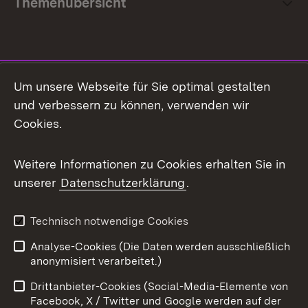
Themenübersicht
Social Media
Um unsere Webseite für Sie optimal gestalten
und verbessern zu können, verwenden wir
Facebook
Cookies.
Flickr
Weitere Informationen zu Cookies erhalten Sie in
X / Twitter
unserer
Datenschutzerklärung
.
Youtube
Technisch notwendige Cookies
Zum 
Analyse-Cookies (Die Daten werden ausschließlich
Impressum
Kontakt
anonymisiert verarbeitet.)
Benutzungshinweise
Netiquette
Drittanbieter-Cookies (Social-Media-Elemente von
Barrierefreiheit
Datenschutz
Facebook, X / Twitter und Google werden auf der