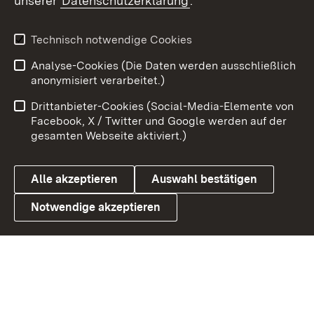
unserer
Datenschutzerklärung
.
Youtube
Technisch notwendige Cookies
Zum 
Analyse-Cookies (Die Daten werden ausschließlich
Impressum
Kontakt
anonymisiert verarbeitet.)
Benutzungshinweise
Netiquette
Drittanbieter-Cookies (Social-Media-Elemente von
Barrierefreiheit
Datenschutz
Facebook, X / Twitter und Google werden auf der
gesamten Webseite aktiviert.)
Cookies
Alle akzeptieren
Auswahl bestätigen
Notwendige akzeptieren
Link zum Landesportal