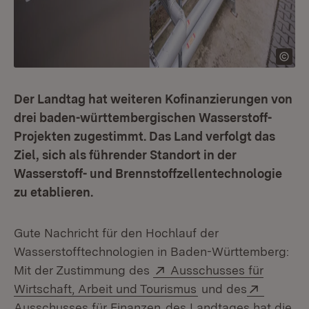
Der Landtag hat weiteren Kofinanzierungen von
drei baden-württembergischen Wasser­stoff-
Projekten zugestimmt. Das Land verfolgt das
Ziel, sich als führender Standort in der
Wasserstoff- und Brennstoffzellentechnologie
zu etablieren.
Gute Nachricht für den Hochlauf der
Wasserstofftechnologien in Baden-Württemberg:
Extern:
Mit der Zustimmung des
Ausschusses für
(Öffnet in neuem Fe
Extern:
Wirtschaft, Arbeit und Tourismus
und des
(Öffnet in neuem Fenster)
Ausschusses für Finanzen
des Landtages hat die