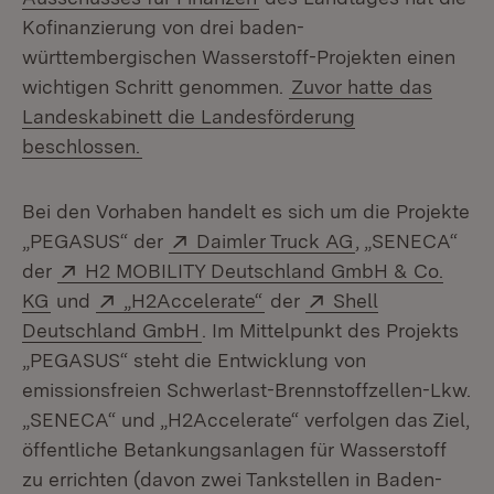
Kofinanzierung von drei baden-
württembergischen Wasser­stoff-Projekten einen
wichtigen Schritt genommen.
Zuvor hatte das
Landeskabinett die Landesförderung
beschlossen.
Bei den Vorhaben handelt es sich um die Projekte
Extern:
(Öffnet in neue
„PEGASUS“ der
Daimler Truck AG
, „SENECA“
Extern:
der
H2 MOBILITY Deutschland GmbH & Co.
(Öffnet in neuem Fenster)
Extern:
(Öffnet in neuem Fenster
Extern:
KG
und
„H2Accelerate“
der
Shell
(Öffnet in neuem Fenster)
Deutschland GmbH
. Im Mittelpunkt des Projekts
„PEGASUS“ steht die Entwicklung von
emissionsfreien Schwerlast-Brennstoffzellen-Lkw.
„SENECA“ und „H2Accelerate“ verfolgen das Ziel,
öffentliche Betankungsanlagen für Wasserstoff
zu errichten (davon zwei Tank­stellen in Baden-