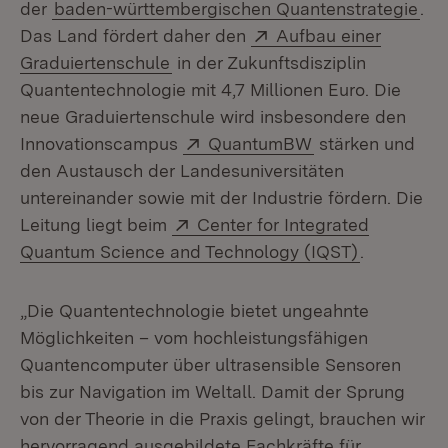
der
baden-württembergischen Quantenstrategie
.
Extern:
Das Land fördert daher den
Aufbau einer
(Öffnet in neuem Fenster)
Graduiertenschule
in der Zukunftsdisziplin
Quantentechnologie mit 4,7 Millionen Euro. Die
neue Graduiertenschule wird insbesondere den
Extern:
(Öffnet in neuem
Innovationscampus
QuantumBW
stärken und
den Austausch der Landesuniversitäten
untereinander sowie mit der Industrie fördern. Die
Extern:
Leitung liegt beim
Center for Integrated
(Öffnet in
Quantum Science and Technology (IQST)
.
„Die Quantentechnologie bietet ungeahnte
Möglichkeiten – vom hochleistungsfähigen
Quantencomputer über ultrasensible Sensoren
bis zur Navigation im Weltall. Damit der Sprung
von der Theorie in die Praxis gelingt, brauchen wir
hervorragend ausgebildete Fachkräfte für