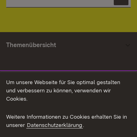
News
Themenübersicht
Social Media
Um unsere Webseite für Sie optimal gestalten
und verbessern zu können, verwenden wir
Facebook
Cookies.
Flickr
Weitere Informationen zu Cookies erhalten Sie in
X / Twitter
unserer
Datenschutzerklärung
.
Youtube