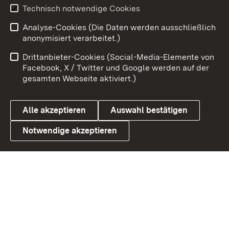
Technisch notwendige Cookies
Zum 
Analyse-Cookies (Die Daten werden ausschließlich
Impressum
Kontakt
anonymisiert verarbeitet.)
Benutzungshinweise
Netiquette
Drittanbieter-Cookies (Social-Media-Elemente von
Barrierefreiheit
Datenschutz
Facebook, X / Twitter und Google werden auf der
gesamten Webseite aktiviert.)
Cookies
Alle akzeptieren
Auswahl bestätigen
Notwendige akzeptieren
Link zum Landesportal