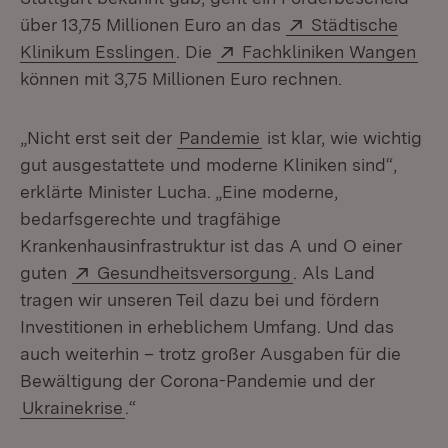
Extern:
über 13,75 Millionen Euro an das
Städtische
(Öffnet in neuem Fenster)
Extern:
(Öf
Klinikum Esslingen
. Die
Fachkliniken Wangen
können mit 3,75 Millionen Euro rechnen.
„Nicht erst seit der
Pandemie
ist klar, wie wichtig
gut ausgestattete und moderne Kliniken sind“,
erklärte Minister Lucha. „Eine moderne,
bedarfsgerechte und tragfähige
Krankenhausinfrastruktur ist das A und O einer
Extern:
(Öffnet in neuem F
guten
Gesundheitsversorgung
. Als Land
tragen wir unseren Teil dazu bei und fördern
Investitionen in erheblichem Umfang. Und das
auch weiterhin – trotz großer Ausgaben für die
Bewältigung der Corona-Pandemie und der
Ukrainekrise
.“