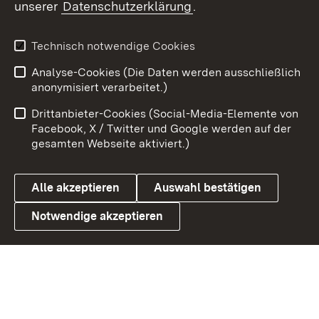
unserer
Datenschutzerklärung
.
Youtube
Technisch notwendige Cookies
Zum 
Analyse-Cookies (Die Daten werden ausschließlich
Impressum
Kontakt
anonymisiert verarbeitet.)
Benutzungshinweise
Netiquette
Drittanbieter-Cookies (Social-Media-Elemente von
Barrierefreiheit
Datenschutz
Facebook, X / Twitter und Google werden auf der
gesamten Webseite aktiviert.)
Cookies
Alle akzeptieren
Auswahl bestätigen
Notwendige akzeptieren
Link zum Landesportal