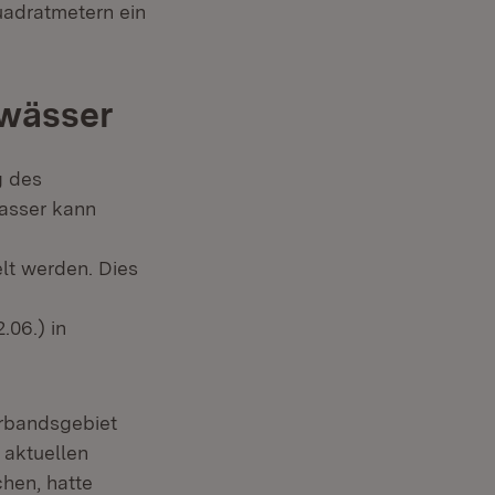
uadratmetern ein
ewässer
g des
wasser kann
lt werden. Dies
.06.) in
rbandsgebiet
 aktuellen
hen, hatte