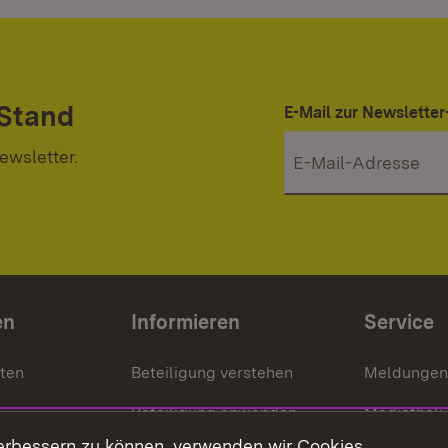
 Stand
E-Mail zur Newslett
ewsletter.
en
Informieren
Service
nten
Beteiligung verstehen
Meldungen
Beteiligung anwenden
Mediathek
erbessern zu können, verwenden wir Cookies.