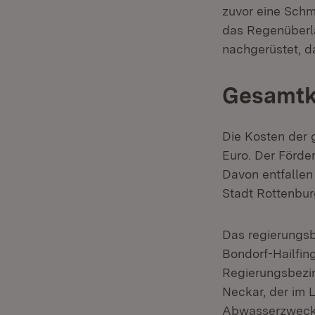
zuvor eine Schm
das Regenüberl
nachgerüstet, d
Gesamtko
Die Kosten der 
Euro. Der Förder
Davon entfallen
Stadt Rottenbu
Das regierungs
Bondorf-Hailfin
Regierungsbezir
Neckar, der im 
Abwasserzweckv