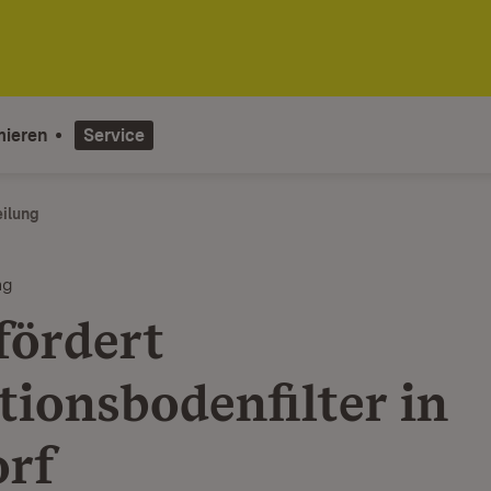
mieren
Service
eilung
ng
fördert
tionsbodenfilter in
rf