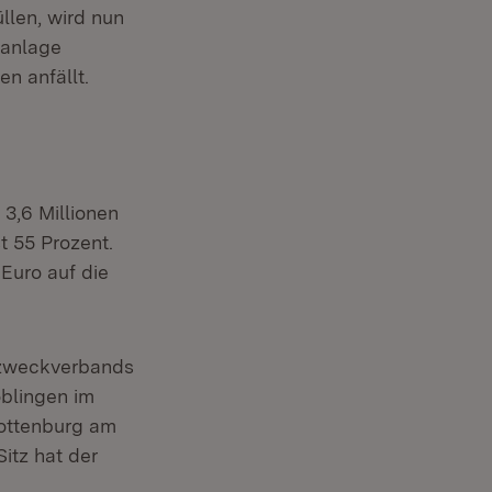
llen, wird nun
ranlage
n anfällt.
3,6 Millionen
t 55 Prozent.
Euro auf die
rzweckverbands
blingen im
Rottenburg am
itz hat der