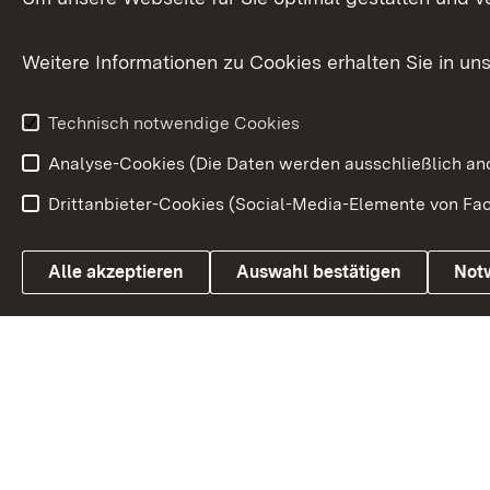
Bürgerbeauft
Kommunale Verfahren
Petition
Weitere Informationen zu Cookies erhalten Sie in un
Weitere
Volksantrag
Beteiligungsprozesse
Technisch notwendige Cookies
Volksabstim
Analyse-Cookies (Die Daten werden ausschließlich ano
Drittanbieter-Cookies (Social-Media-Elemente von Fac
Link zum Landesportal
Alle akzeptieren
Auswahl bestätigen
Not