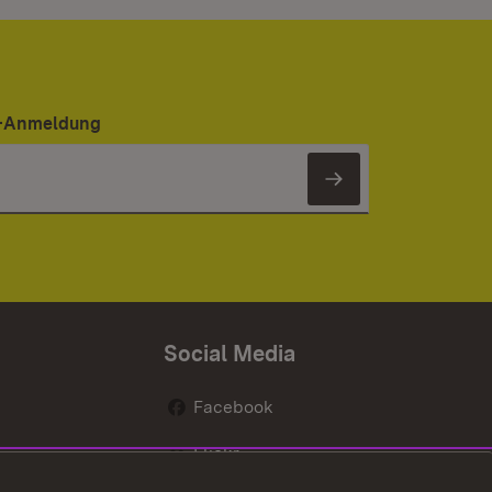
er-Anmeldung
Newsletter 
Social Media
Facebook
Flickr