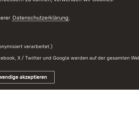
ragte
Beteiligung stärken
Publikatio
Beteiligung erleben
Glossar
serer
Datenschutzerklärung
.
Beteiligung erforschen
mung
nymisiert verarbeitet.)
ebook, X / Twitter und Google werden auf der gesamten Webs
Impressum
Kontakt
Benutzungshinweise
Netiqu
wendige akzeptieren