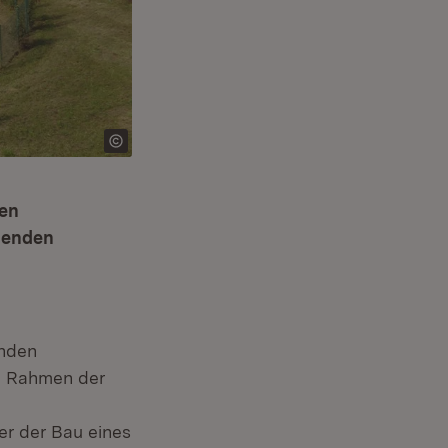
den
henden
nden
im Rahmen der
er der Bau eines