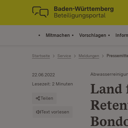
Zum Inhalt springen
Link zur Startseite
Mitmachen
Vorschlagen
Infor
Startseite
Service
Meldungen
Pressemitt
Abwasserreinigu
22.06.2022
Land 
Lesezeit: 2 Minuten
Teilen
Reten
Text vorlesen
Bondo