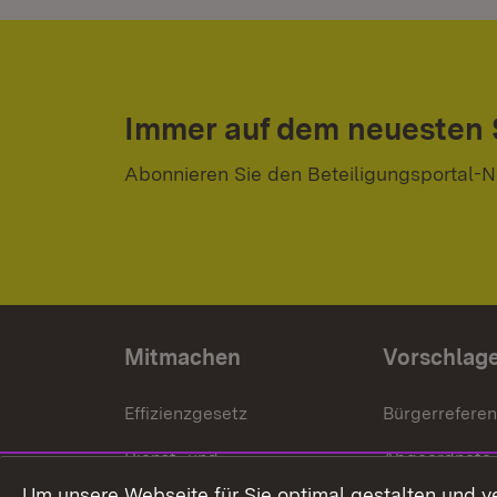
Immer auf dem neuesten
Abonnieren Sie den Beteiligungsportal-N
Mitmachen
Vorschlag
Effizienzgesetz
Bürgerrefere
Dienst- und
Abgeordnete
Versorgungsbezüge
Um unsere Webseite für Sie optimal gestalten und v