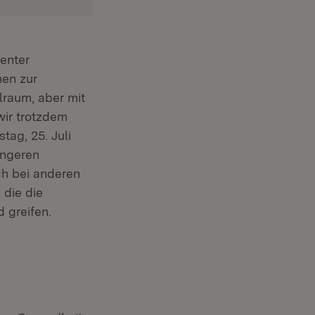
enter
men zur
raum, aber mit
ir trotzdem
tag, 25. Juli
ängeren
ch bei anderen
 die die
 greifen.