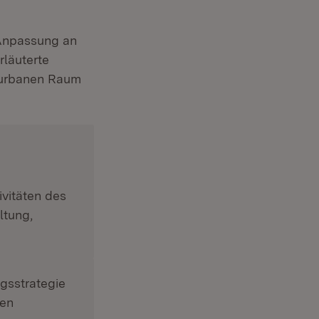
 Anpassung an
läuterte
m urbanen Raum
vitäten des
ltung,
gsstrategie
den