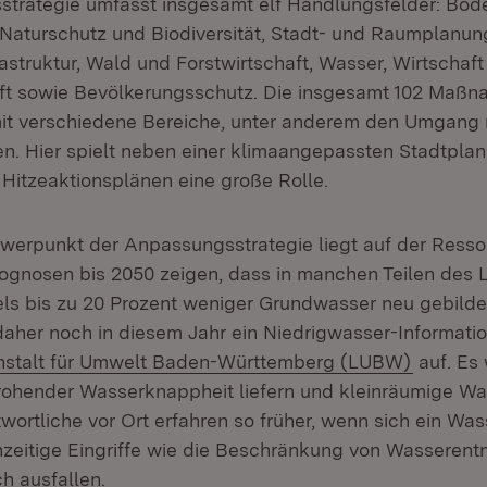
trategie umfasst insgesamt elf Handlungsfelder: Bode
 Naturschutz und Biodiversität, Stadt- und Raumplanun
astruktur, Wald und Forstwirtschaft, Wasser, Wirtschaf
aft sowie Bevölkerungsschutz. Die insgesamt 102 Maß
it verschiedene Bereiche, unter anderem den Umgang m
n. Hier spielt neben einer klimaangepassten Stadtpla
 Hitzeaktionsplänen eine große Rolle.
hwerpunkt der Anpassungsstrategie liegt auf der Ress
rognosen bis 2050 zeigen, dass in manchen Teilen des 
s bis zu 20 Prozent weniger Grundwasser neu gebilde
aher noch in diesem Jahr ein Niedrigwasser-Informati
(Öffnet 
stalt für Umwelt Baden-Württemberg (LUBW)
auf. Es 
ohender Wasserknappheit liefern und kleinräumige Wa
twortliche vor Ort erfahren so früher, wenn sich ein W
hzeitige Eingriffe wie die Beschränkung von Wassere
h ausfallen.