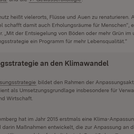
tz heißt vielerorts, Flüsse und Auen zu renaturieren.
 schafft damit auch Erholungsräume für Menschen“, er
er. „Mit der Entsiegelung von Böden oder mehr Grün i
ngsstrategie ein Programm für mehr Lebensqualität.“
gsstrategie an den Klimawandel
:
(Öffnet in neuem Fenster)
sungsstrategie
bildet den Rahmen der Anpassungsakti
ient als Umsetzungsgrundlage insbesondere für Verwa
 Wirtschaft.
mberg hat im Jahr 2015 erstmals eine Klima-Anpassun
d darin Maßnahmen entwickelt, die zur Anpassung an 