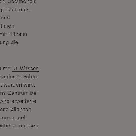
n, Gesundheit,
g, Tourismus,
t und
nahmen
it Hitze in
nung die
Extern:
(Öffnet in neuem Fenster)
ource
Wasser
.
Landes in Folge
t werden wird.
ons-Zentrum bei
in neuem Fenster)
wird erweiterte
sserbilanzen
assermangel
ntnahmen müssen