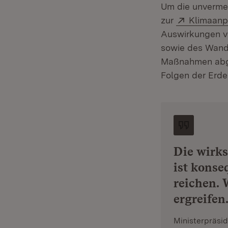
Um die unvermei
Extern:
zur
Klimaan
Auswirkungen vo
sowie des Wande
Maßnahmen abge
Folgen der Erde
Die wirk
ist konse
reichen.
ergreifen
Ministerpräsi