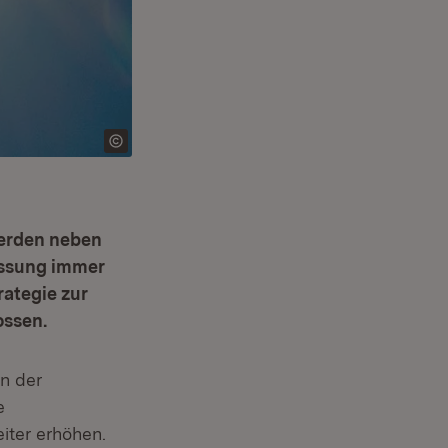
werden neben
assung immer
rategie zur
ossen.
n der
e
fnet in neuem Fenster)
iter erhöhen.