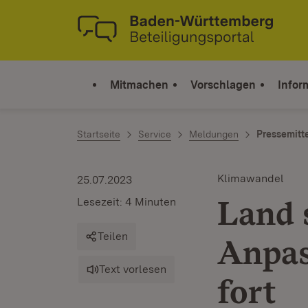
Zum Inhalt springen
Link zur Startseite
Mitmachen
Vorschlagen
Infor
Startseite
Service
Meldungen
Pressemitt
Klimawandel
25.07.2023
Land 
Lesezeit: 4 Minuten
Teilen
Anpas
Text vorlesen
fort