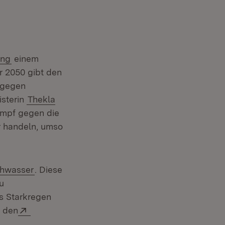
(Öffnet in neuem Fenster)
ung
einem
r 2050 gibt den
 gegen
sterin
Thekla
ampf gegen die
r handeln, umso
rn:
(Öffnet in neuem Fenster)
hwasser
. Diese
u
s Starkregen
Extern:
r den
ter)