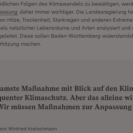
dlichen Folgen des Klimawandels zu bewältigen, werd
(Öffnet in neuem Fenster)
passung
daher immer wichtiger. Die Landesregierung ha
n Hitze, Trockenheit, Starkregen und anderen Extreme
ls natürlicher Lebensräume und Arten analysiert und 
leitet. Diese sollen Baden-Württemberg widerstandsf
rhitzung machen.
samste Maßnahme mit Blick auf den Kl
quenter Klimaschutz. Aber das alleine wi
 Wir müssen Maßnahmen zur Anpassung
.
dent Winfried Kretschmann