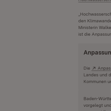
„Hochwasserschu
den Klimawandel
Ministerin Walk
ist die Anpassu
Anpassun
Extern
Die
Anpas
Landes und d
Kommunen und
Baden-Württe
vorgelegt un