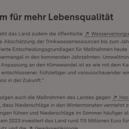
 für mehr Lebensqualität
Extern:
ieht das Land zudem die öffentliche
Wasserversorg
e Abschätzung der Trinkwasserressourcen bis zum Jah
erte Entscheidungsgrundlagen für Maßnahmen heute
ermangel in den kommenden Jahrzehnten. Umweltmini
er Anpassung an den Klimawandel ist es wie mit dem K
e entschlossener, frühzeitiger und vorausschauender wi
ns in der Zukunft.“
Exte
 folgen auch die Maßnahmen des Landes gegen
Hoc
, dass Niederschläge in den Wintermonaten vermehrt z
en führen und Niederschläge im Sommer häufiger al
ein 2023 investiert das Land rund 115 Millionen Euro fü
(Öffnet in neuem Fenster)
Extern:
(Öffnet in neuem Fens
utz
und die
Gewässerökologie
.