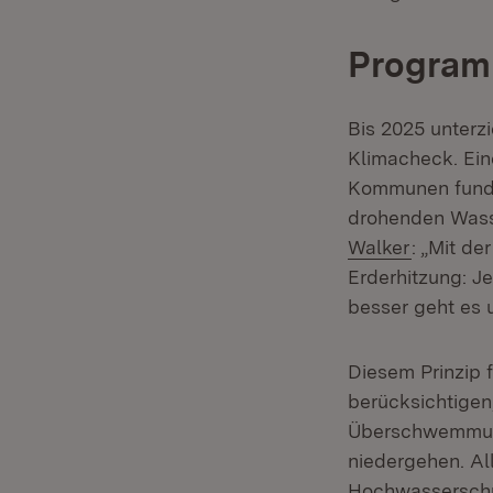
Programm
Bis 2025 unterz
Klimacheck. Ein
Kommunen fundi
drohenden Wass
Walker
: „Mit d
Erderhitzung: J
besser geht es u
Diesem Prinzip
berücksichtigen
Überschwemmung
niedergehen. All
Hochwassersch