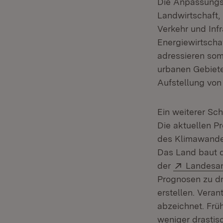
Die Anpassungss
Landwirtschaft,
Verkehr und Infr
Energiewirtsch
adressieren som
urbanen Gebiete
Aufstellung von
Ein weiterer Sc
Die aktuellen P
des Klimawandel
Das Land baut d
Extern:
der
Landesan
Prognosen zu dr
erstellen. Veran
abzeichnet. Frü
weniger drastisc