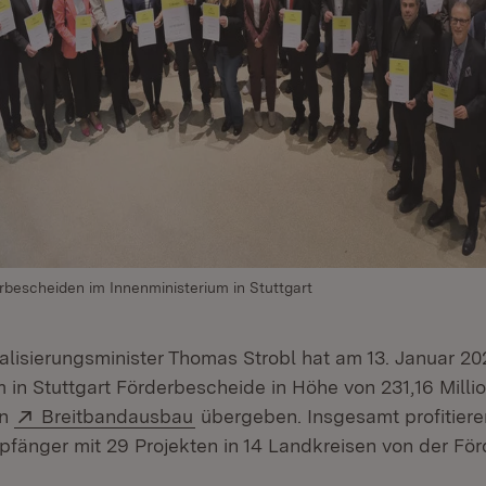
bescheiden im Innenministerium in Stuttgart
talisierungsminister Thomas Strobl hat am 13. Januar 20
 in Stuttgart Förderbescheide in Höhe von 231,16 Milli
Extern:
(Öffnet in neuem Fenster)
en
Breitbandausbau
übergeben. Insgesamt profitiere
nger mit 29 Projekten in 14 Landkreisen von der För