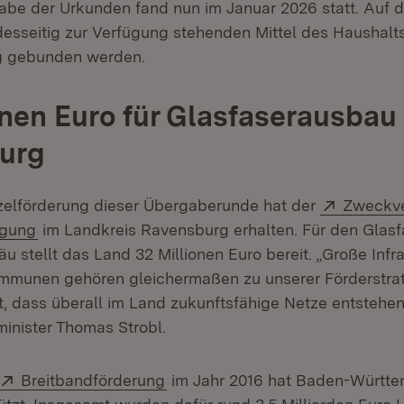
gabe der Urkunden fand nun im Januar 2026 statt. Auf 
desseitig zur Verfügung stehenden Mittel des Haushalt
ig gebunden werden.
onen Euro für Glasfaserausbau 
urg
Extern:
zelförderung dieser Übergaberunde hat der
Zweckv
(Öffnet in neuem Fenster)
rgung
im Landkreis Ravensburg erhalten. Für den Glasf
 stellt das Land 32 Millionen Euro bereit. „Große Infr
mmunen gehören gleichermaßen zu unserer Förderstrat
t, dass überall im Land zukunftsfähige Netze entstehen
minister Thomas Strobl.
Extern:
(Öffnet in neuem Fenster)
Breitbandförderung
im Jahr 2016 hat Baden-Württe