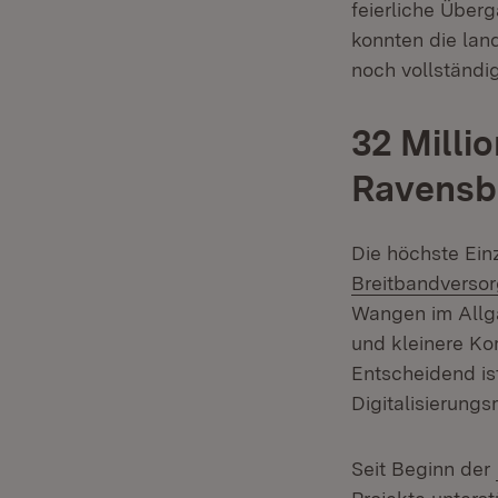
feierliche Über
konnten die lan
noch vollständ
32 Milli
Ravensb
Die höchste Ein
Breitbandverso
Wangen im Allgäu
und kleinere Ko
Entscheidend is
Digitalisierungs
Seit Beginn der