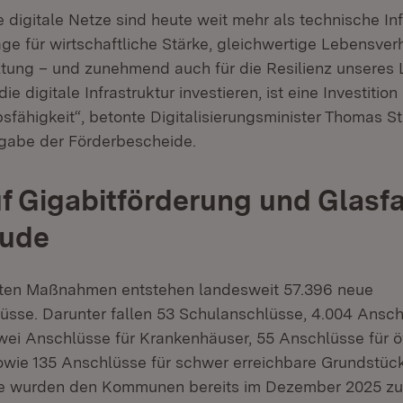
 digitale Netze sind heute weit mehr als technische Infr
ge für wirtschaftliche Stärke, gleichwertige Lebensverh
ung – und zunehmend auch für die Resilienz unseres 
die digitale Infrastruktur investieren, ist eine Investition
fähigkeit“, betonte Digitalisierungsminister Thomas St
rgabe der Förderbescheide.
f Gigabitförderung und Glasfa
äude
igten Maßnahmen entstehen landesweit 57.396 neue
üsse. Darunter fallen 53 Schulanschlüsse, 4.004 Ansch
ei Anschlüsse für Krankenhäuser, 55 Anschlüsse für öf
owie 135 Anschlüsse für schwer erreichbare Grundstück
e wurden den Kommunen bereits im Dezember 2025 zuge