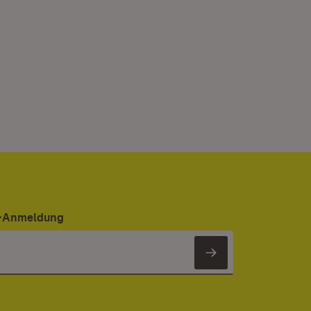
er-Anmeldung
Newsletter 