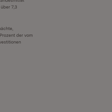
Landesmittel
 über 7,3
hächte,
 Prozent der vom
vestitionen
 neuem Fenster)