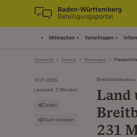
Zum Inhalt springen
Link zur Startseite
Mitmachen
Vorschlagen
Infor
Startseite
Service
Meldungen
Pressemitt
Breitbandausbau
13.01.2026
Land 
Lesezeit: 2 Minuten
Teilen
Breit
Text vorlesen
231 M