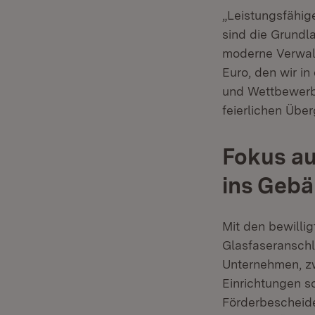
„Leistungsfähige
sind die Grundla
moderne Verwalt
Euro, den wir in 
und Wettbewerbs
feierlichen Übe
Fokus au
ins Geb
Mit den bewill
Glasfaseranschl
Unternehmen, zw
Einrichtungen s
Förderbescheid