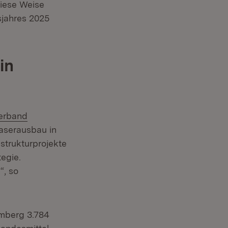
diese Weise
sjahres 2025
in
erband
aserausbau in
astrukturprojekte
egie.
“, so
mberg 3.784