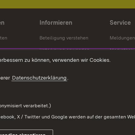
en
Informieren
Service
nten
Beteiligung verstehen
Meldungen
Beteiligung anwenden
Mediathek
erbessern zu können, verwenden wir Cookies.
ragte
Beteiligung stärken
Publikatio
Beteiligung erleben
Glossar
serer
Datenschutzerklärung
.
Beteiligung erforschen
mung
nymisiert verarbeitet.)
ebook, X / Twitter und Google werden auf der gesamten Webs
Impressum
Kontakt
Benutzungshinweise
Netiqu