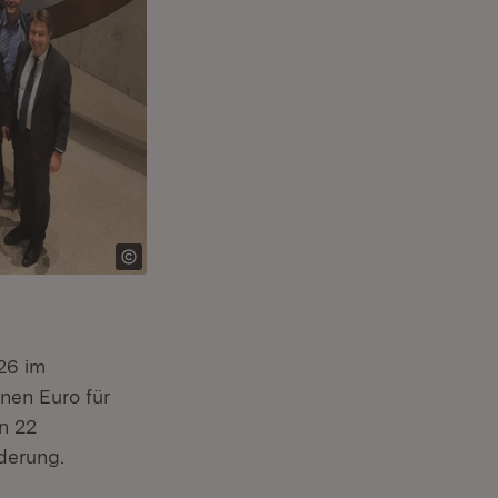
26 im
onen Euro für
n 22
derung.