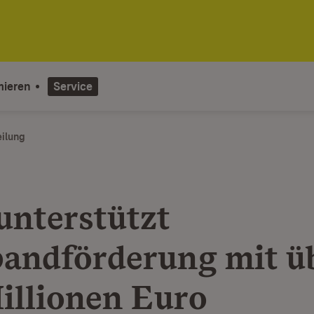
mieren
Service
eilung
unterstützt
bandförderung mit ü
illionen Euro