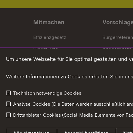
Mitmachen
Vorschlag
Effizienzgesetz
Bürgerrefere
Dienst- und
Abgeordnete
Versorgungsbezüge
Um unsere Webseite für Sie optimal gestalten und v
Bürgerbeauft
Kommunale Verfahren
Petition
Weitere Informationen zu Cookies erhalten Sie in un
Weitere
Volksantrag
Beteiligungsprozesse
Technisch notwendige Cookies
Volksabstim
Analyse-Cookies (Die Daten werden ausschließlich ano
Drittanbieter-Cookies (Social-Media-Elemente von Fac