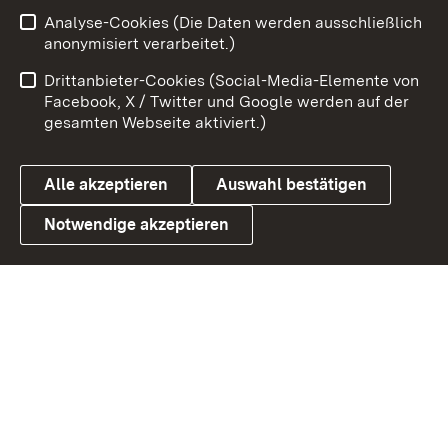
Zum 
Analyse-Cookies (Die Daten werden ausschließlich
Impressum
Kontakt
anonymisiert verarbeitet.)
Benutzungshinweise
Netiquette
Drittanbieter-Cookies (Social-Media-Elemente von
Barrierefreiheit
Datenschutz
Facebook, X / Twitter und Google werden auf der
gesamten Webseite aktiviert.)
Cookies
Alle akzeptieren
Auswahl bestätigen
Notwendige akzeptieren
Link zum Landesportal