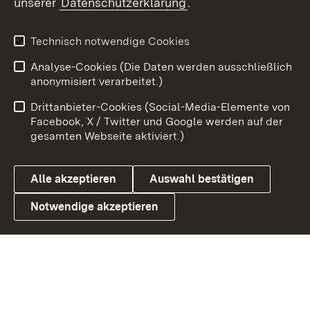
unserer
Datenschutzerklärung
.
Youtube
Technisch notwendige Cookies
Zum 
Analyse-Cookies (Die Daten werden ausschließlich
Impressum
Kontakt
anonymisiert verarbeitet.)
Benutzungshinweise
Netiquette
Drittanbieter-Cookies (Social-Media-Elemente von
Barrierefreiheit
Datenschutz
Facebook, X / Twitter und Google werden auf der
gesamten Webseite aktiviert.)
Cookies
Alle akzeptieren
Auswahl bestätigen
Notwendige akzeptieren
Link zum Landesportal