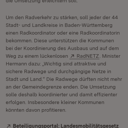
die Umsetzung erleichtern soll.
Um den Radverkehr zu stärken, soll jeder der 44
Stadt- und Landkreise in Baden-Württemberg
einen Radkoordinator oder eine Radkoordinatorin
bekommen. Diese unterstützen die Kommunen
bei der Koordinierung des Ausbaus und auf dem
Extern:
(Öffnet in n
Weg zu einem lückenlosen
RadNETZ
. Minister
Hermann dazu: „Wichtig sind attraktive und
sichere Radwege und durchgängige Netze in
Stadt und Land.“ Die Radwege dürften nicht mehr
an der Gemeindegrenze enden. Die Umsetzung
solle deshalb koordinierter und damit effizienter
erfolgen. Insbesondere kleiner Kommunen
könnten davon profitieren.
Extern:
Beteiligungsportal: Landesmobilitätsgesetz