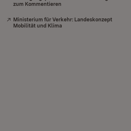
zum Kommentieren
(Öffnet in neuem Fenster)
Extern:
Ministerium für Verkehr: Landeskonzept
Mobilität und Klima
(Öffnet in neuem Fenster)