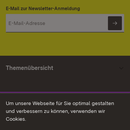
E-Mail zur Newsletter-Anmeldung
News
Themenübersicht
Social Media
Um unsere Webseite für Sie optimal gestalten
und verbessern zu können, verwenden wir
Facebook
Cookies.
Flickr