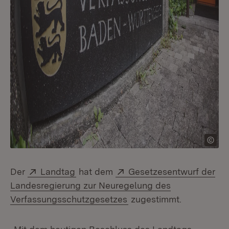
Extern:
(Öffnet in neuem Fenster)
Extern:
Der
Landtag
hat dem
Gesetzesentwurf der
Landesregierung zur Neuregelung des
(Öffnet in neuem Fenste
Verfassungsschutzgesetzes
zugestimmt.