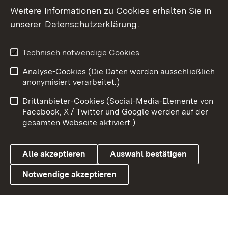
Weitere Informationen zu Cookies erhalten Sie in
X / Twitter
unserer
Datenschutzerklärung
.
Youtube
Technisch notwendige Cookies
Zum 
Analyse-Cookies (Die Daten werden ausschließlich
Impressum
Kontakt
anonymisiert verarbeitet.)
Benutzungshinweise
Netiquette
Drittanbieter-Cookies (Social-Media-Elemente von
Barrierefreiheit
Datenschutz
Facebook, X / Twitter und Google werden auf der
gesamten Webseite aktiviert.)
Cookies
Alle akzeptieren
Auswahl bestätigen
Notwendige akzeptieren
Link zum Landesportal