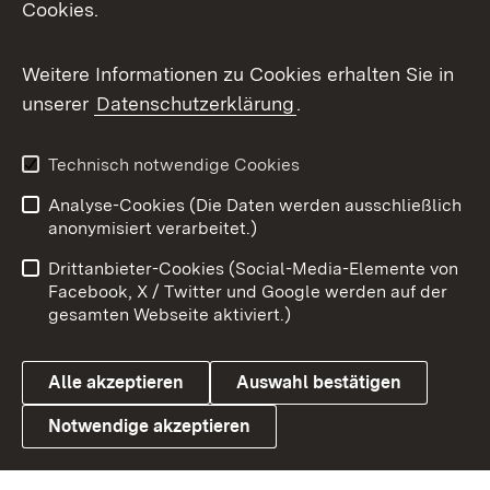
Cookies.
Flickr
Weitere Informationen zu Cookies erhalten Sie in
X / Twitter
unserer
Datenschutzerklärung
.
Youtube
Technisch notwendige Cookies
Zum 
Analyse-Cookies (Die Daten werden ausschließlich
Impressum
Kontakt
anonymisiert verarbeitet.)
Benutzungshinweise
Netiquette
Drittanbieter-Cookies (Social-Media-Elemente von
Barrierefreiheit
Datenschutz
Facebook, X / Twitter und Google werden auf der
gesamten Webseite aktiviert.)
Cookies
Alle akzeptieren
Auswahl bestätigen
Notwendige akzeptieren
Link zum Landesportal