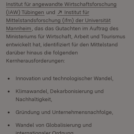
Institut für angewandte Wirtschaftsforschung
(Öffnet in neuem Fenster)
Extern:
(IAW) Tübingen
und
Institut für
Mittelstandsforschung (ifm) der Universität
(Öffnet in neuem Fenster)
Mannheim
, das das Gutachten im Auftrag des
Ministeriums für Wirtschaft, Arbeit und Tourismus
entwickelt hat, identifiziert für den Mittelstand
darüber hinaus die folgenden
Kernherausforderungen:
Innovation und technologischer Wandel,
Klimawandel, Dekarbonisierung und
Nachhaltigkeit,
Gründung und Unternehmensnachfolge,
Wandel von Globalisierung und
internationaler Ordnung,