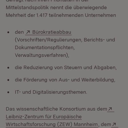
Mittelstandspolitik nennt die überwiegende
Mehrheit der 1.417 teilnehmenden Unternehmen
Extern:
(Öffnet in neuem Fenste
den
Bürokratieabbau
(Vorschriften/Regulierungen, Berichts- und
Dokumentationspflichten,
Verwaltungsverfahren),
die Reduzierung von Steuern und Abgaben,
die Förderung von Aus- und Weiterbildung,
IT- und Digitalisierungsthemen.
Exter
Das wissenschaftliche Konsortium aus dem
Leibniz-Zentrum für Europäische
(Öffnet in n
Exte
Wirtschaftsforschung (ZEW) Mannheim
, dem