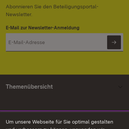
Abonnieren Sie den Beteiligungsportal-
Newsletter.
E-Mail zur Newsletter-Anmeldung
News
Themenübersicht
Social Media
Um unsere Webseite für Sie optimal gestalten