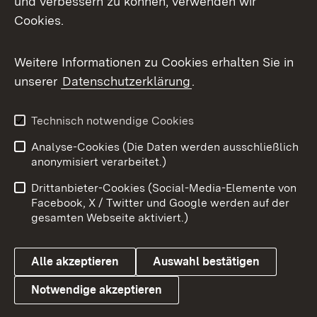
und verbessern zu können, verwenden wir
Facebook
Cookies.
Flickr
Weitere Informationen zu Cookies erhalten Sie in
X / Twitter
unserer
Datenschutzerklärung
.
Youtube
Technisch notwendige Cookies
Zum 
Analyse-Cookies (Die Daten werden ausschließlich
Impressum
Kontakt
anonymisiert verarbeitet.)
Benutzungshinweise
Netiquette
Drittanbieter-Cookies (Social-Media-Elemente von
Barrierefreiheit
Datenschutz
Facebook, X / Twitter und Google werden auf der
gesamten Webseite aktiviert.)
Cookies
Alle akzeptieren
Auswahl bestätigen
Notwendige akzeptieren
Link zum Landesportal