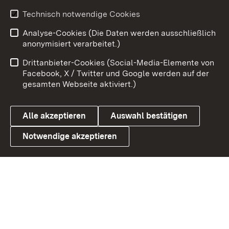
Technisch notwendige Cookies
Zum 
Analyse-Cookies (Die Daten werden ausschließlich
Impressum
Kontakt
anonymisiert verarbeitet.)
Benutzungshinweise
Netiquette
Drittanbieter-Cookies (Social-Media-Elemente von
Barrierefreiheit
Datenschutz
Facebook, X / Twitter und Google werden auf der
gesamten Webseite aktiviert.)
Cookies
Alle akzeptieren
Auswahl bestätigen
Notwendige akzeptieren
Link zum Landesportal