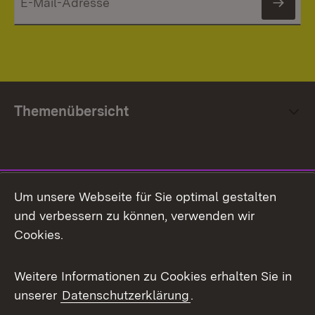
News
Themenübersicht
Social Media
Um unsere Webseite für Sie optimal gestalten
und verbessern zu können, verwenden wir
Facebook
Cookies.
Flickr
Weitere Informationen zu Cookies erhalten Sie in
X / Twitter
unserer
Datenschutzerklärung
.
Youtube