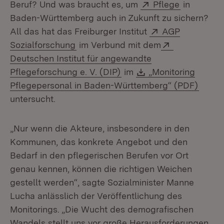
Extern:
(Öffnet in
Beruf? Und was braucht es, um
Pflege
in
Baden-Württemberg auch in Zukunft zu sichern?
Extern:
All das hat das Freiburger Institut
AGP
(Öffnet in neuem Fenster)
Extern:
Sozialforschung
im Verbund mit dem
Deutschen Institut für angewandte
(Öffnet in neuem Fenster
Download:
Pflegeforschung e. V. (DIP)
im
„Monitoring
(Öffne
Pflegepersonal in Baden-Württemberg“ (PDF)
untersucht.
„Nur wenn die Akteure, insbesondere in den
Kommunen, das konkrete Angebot und den
Bedarf in den pflegerischen Berufen vor Ort
genau kennen, können die richtigen Weichen
gestellt werden“, sagte Sozialminister Manne
Lucha anlässlich der Veröffentlichung des
Monitorings. „Die Wucht des demografischen
Wandels stellt uns vor große Herausforderungen,