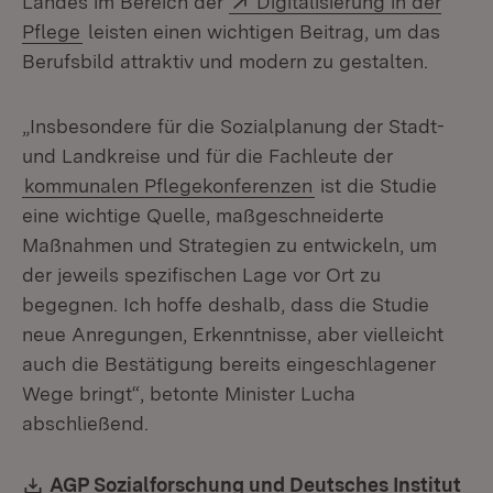
Landes im Bereich der
Digitalisierung in der
(Öffnet in neuem Fenster)
Pflege
leisten einen wichtigen Beitrag, um das
Berufsbild attraktiv und modern zu gestalten.
„Insbesondere für die Sozialplanung der Stadt-
und Landkreise und für die Fachleute der
kommunalen Pflegekonferenzen
ist die Studie
eine wichtige Quelle, maßgeschneiderte
Maßnahmen und Strategien zu entwickeln, um
der jeweils spezifischen Lage vor Ort zu
begegnen. Ich hoffe deshalb, dass die Studie
neue Anregungen, Erkenntnisse, aber vielleicht
auch die Bestätigung bereits eingeschlagener
Wege bringt“, betonte Minister Lucha
abschließend.
Download:
AGP Sozialforschung und Deutsches Institut