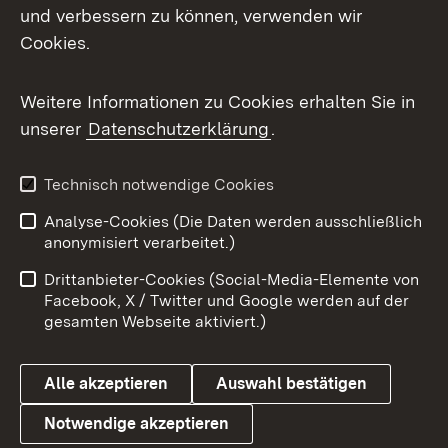
und verbessern zu können, verwenden wir
Facebook
Cookies.
Flickr
Weitere Informationen zu Cookies erhalten Sie in
X / Twitter
unserer
Datenschutzerklärung
.
Youtube
Technisch notwendige Cookies
Zum 
Analyse-Cookies (Die Daten werden ausschließlich
Impressum
Kontakt
anonymisiert verarbeitet.)
Benutzungshinweise
Netiquette
Drittanbieter-Cookies (Social-Media-Elemente von
Barrierefreiheit
Datenschutz
Facebook, X / Twitter und Google werden auf der
gesamten Webseite aktiviert.)
Cookies
Alle akzeptieren
Auswahl bestätigen
Notwendige akzeptieren
Link zum Landesportal