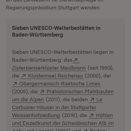
Regierungspräsidium Stuttgart wenden.
Sieben UNESCO-Welterbestätten in
Baden-Württemberg
Sieben UNESCO-Welterbestätten liegen in
Extern:
Baden-Württemberg: das
(Öffnet in neuem F
Zisterzienserkloster Maulbronn
(seit 1993),
Extern:
(Öffnet in neuem Fe
die
Klosterinsel Reichenau
(2000), der
Extern:
(Öffnet in n
Obergermanisch-Raetische Limes
Extern:
(2005), die
Prähistorischen Pfahlbauten
(Öffnet in neuem Fenster)
Extern:
um die Alpen
(2011), die beiden
Le
Corbusier-Häuser in der Stuttgarter
(Öffnet in neuem Fenster)
Extern:
Weissenhofsiedlung
(2016), die
Höhlen
und Eiszeitkunst der Schwäbischen Alb im
(Öffnet in neuem Fenster)
Extern:
Ach- und Lonetal
(2017) und
Baden-