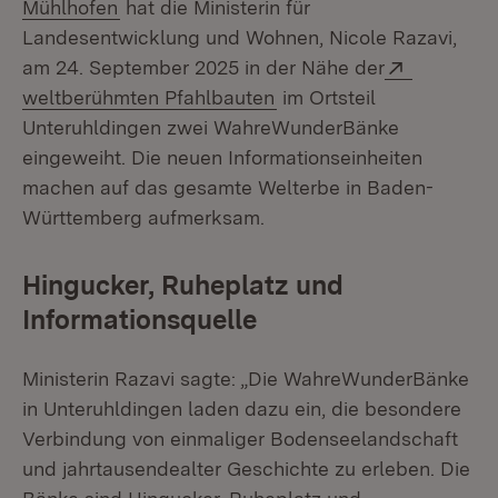
(Öffnet in neuem Fenster)
Mühlhofen
hat die Ministerin für
Landesentwicklung und Wohnen, Nicole Razavi,
Extern:
am 24. September 2025 in der Nähe der
(Öffnet in neuem Fenste
weltberühmten Pfahlbauten
im Ortsteil
Unteruhldingen zwei WahreWunderBänke
eingeweiht. Die neuen Informationseinheiten
machen auf das gesamte Welterbe in Baden-
Württemberg aufmerksam.
Hingucker, Ruheplatz und
Informationsquelle
Ministerin Razavi sagte: „Die WahreWunderBänke
in Unteruhldingen laden dazu ein, die besondere
Verbindung von einmaliger Bodenseelandschaft
und jahrtausendealter Geschichte zu erleben. Die