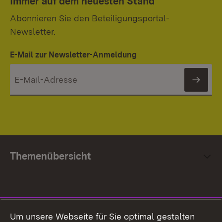
Immer auf dem neuesten Stand
Abonnieren Sie den Beteiligungsportal-
Newsletter.
E-Mail zur Newsletter-Anmeldung
News
Themenübersicht
Social Media
Um unsere Webseite für Sie optimal gestalten