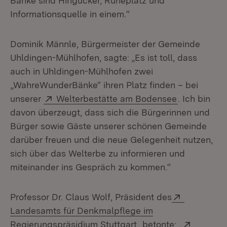
Bänke sind Hingucker, Ruheplatz und
Informationsquelle in einem.“
Dominik Männle, Bürgermeister der Gemeinde
Uhldingen-Mühlhofen, sagte: „Es ist toll, dass
auch in Uhldingen-Mühlhofen zwei
„WahreWunderBänke“ ihren Platz finden – bei
Extern:
(Öffnet in 
unserer
Welterbestätte am Bodensee
. Ich bin
davon überzeugt, dass sich die Bürgerinnen und
Bürger sowie Gäste unserer schönen Gemeinde
darüber freuen und die neue Gelegenheit nutzen,
sich über das Welterbe zu informieren und
miteinander ins Gespräch zu kommen.“
Extern:
Professor Dr. Claus Wolf, Präsident des
Landesamts für Denkmalpflege im
(Öffnet in neuem Fens
Extern:
Regierungspräsidium Stuttgart
, betonte: „