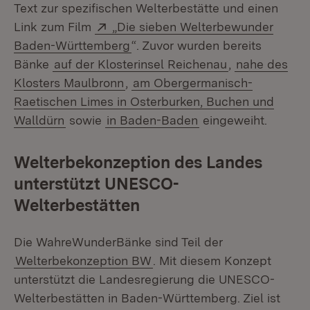
Text zur spezifischen Welterbestätte und einen
Extern:
Link zum Film
„Die sieben Welterbewunder
(Öffnet in neuem Fenster)
Baden-Württemberg
“. Zuvor wurden bereits
Bänke
auf der Klosterinsel Reichenau
,
nahe des
Klosters Maulbronn
,
am Obergermanisch-
Raetischen Limes in Osterburken, Buchen und
Walldürn
sowie
in Baden-Baden
eingeweiht.
Welterbekonzeption des Landes
unterstützt UNESCO-
Welterbestätten
Die WahreWunderBänke sind Teil der
Welterbekonzeption BW
. Mit diesem Konzept
unterstützt die Landesregierung die UNESCO-
Welterbestätten in Baden-Württemberg. Ziel ist