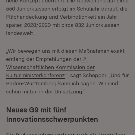
neue Konzept überführt. Die Ausweitung auf circa
550 Juniorklassen erfolgt im Schuljahr darauf, die
Flächendeckung und Verbindlichkeit ein Jahr
später, 2028/2029 mit circa 832 Juniorklassen
landesweit.
„Wir bewegen uns mit diesen Maßnahmen exakt
Extern:
entlang der Empfehlungen der
Wissenschaftlichen Kommission der
(Öffnet in neuem Fenster)
Kultusministerkonferenz
“, sagt Schopper. „Und für
Baden-Württemberg kann ich sagen: Wir sind
schon mitten in der Umsetzung.“
Neues G9 mit fünf
Innovationsschwerpunkten