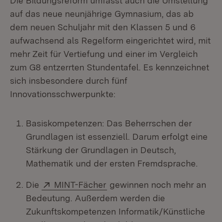
Die Bildungsreform umfasst auch die Umstellung
auf das neue neunjährige Gymnasium, das ab
dem neuen Schuljahr mit den Klassen 5 und 6
aufwachsend als Regelform eingerichtet wird, mit
mehr Zeit für Vertiefung und einer im Vergleich
zum G8 entzerrten Stundentafel. Es kennzeichnet
sich insbesondere durch fünf
Innovationsschwerpunkte:
Basiskompetenzen: Das Beherrschen der
Grundlagen ist essenziell. Darum erfolgt eine
Stärkung der Grundlagen in Deutsch,
Mathematik und der ersten Fremdsprache.
Extern:
(Öffnet in neuem Fenster)
Die
MINT-Fächer
gewinnen noch mehr an
Bedeutung. Außerdem werden die
Zukunftskompetenzen Informatik/Künstliche