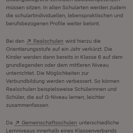
müssen sitzen. In allen Schularten werden zudem
die schulartindividuellen, lebenspraktischen und
berufsbezogenen Profile weiter betont.
Extern:
(Öffnet in neuem Fenster)
Bei den
Realschulen
wird hierzu die
Orientierungsstufe auf ein Jahr verkürzt. Die
Kinder werden dann bereits in Klasse 6 auf dem
grundlegenden oder dem mittleren Niveau
unterrichtet. Die Möglichkeiten zur
Verbundbildung werden verbessert. So können
Realschulen beispielsweise Schülerinnen und
Schüler, die auf G-Niveau lernen, leichter
zusammenfassen.
Extern:
(Öffnet in neuem Fenst
Da
Gemeinschaftsschulen
unterschiedliche
Lernniveaus innerhalb eines Klassenverbands