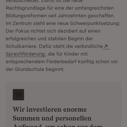
verabschiedet. Damit ist die neue
Rechtsgrundlage für eine der umfangreichsten
Bildungsreformen seit Jahrzehnten geschaffen.
Im Zentrum steht eine neue Schwerpunktsetzung:
Der Fokus richtet sich dezidiert auf einen
erfolgreichen und stabilen Beginn der
Extern:
Schulkarriere. Dafür steht die verbindliche
(Öffnet in neuem Fenster)
Sprachförderung
, die für Kinder mit
entsprechendem Förderbedarf künftig schon vor
der Grundschule beginnt.
Wir investieren enorme
Summen und personellen
Aufwand, um schon vor dem