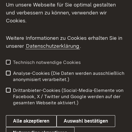
Um unsere Webseite für Sie optimal gestalten
und verbessern zu können, verwenden wir
Facebook
Cookies.
Flickr
Weitere Informationen zu Cookies erhalten Sie in
X / Twitter
unserer
Datenschutzerklärung
.
Youtube
Technisch notwendige Cookies
Zum 
Analyse-Cookies (Die Daten werden ausschließlich
Impressum
Kontakt
anonymisiert verarbeitet.)
Benutzungshinweise
Netiquette
Drittanbieter-Cookies (Social-Media-Elemente von
Barrierefreiheit
Datenschutz
Facebook, X / Twitter und Google werden auf der
gesamten Webseite aktiviert.)
Cookies
Alle akzeptieren
Auswahl bestätigen