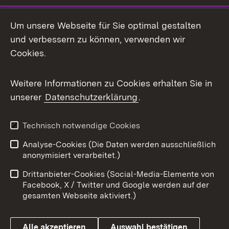
Social Media
Um unsere Webseite für Sie optimal gestalten
und verbessern zu können, verwenden wir
Facebook
Cookies.
Flickr
Weitere Informationen zu Cookies erhalten Sie in
X / Twitter
unserer
Datenschutzerklärung
.
Youtube
Technisch notwendige Cookies
Zum 
Analyse-Cookies (Die Daten werden ausschließlich
Impressum
Kontakt
anonymisiert verarbeitet.)
Benutzungshinweise
Netiquette
Drittanbieter-Cookies (Social-Media-Elemente von
Barrierefreiheit
Datenschutz
Facebook, X / Twitter und Google werden auf der
gesamten Webseite aktiviert.)
Cookies
Alle akzeptieren
Auswahl bestätigen