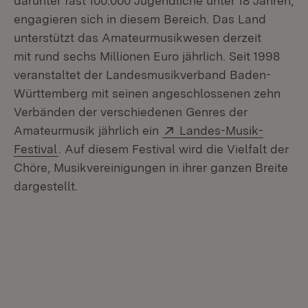
darunter fast 100.000 Jugendliche unter 18 Jahren,
engagieren sich in diesem Bereich. Das Land
unterstützt das Amateurmusikwesen derzeit
mit rund sechs Millionen Euro jährlich. Seit 1998
veranstaltet der Landesmusikverband Baden-
Württemberg mit seinen angeschlossenen zehn
Verbänden der verschiedenen Genres der
Extern:
Amateurmusik jährlich ein
Landes-Musik-
(Öffnet in neuem Fenster)
Festival
. Auf diesem Festival wird die Vielfalt der
Chöre, Musikvereinigungen in ihrer ganzen Breite
dargestellt.