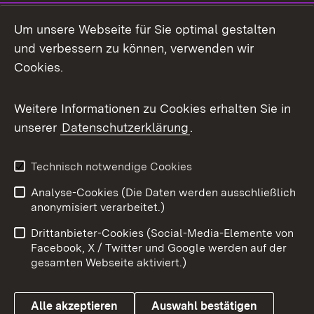
Social Media
Um unsere Webseite für Sie optimal gestalten
und verbessern zu können, verwenden wir
Facebook
Cookies.
Flickr
Weitere Informationen zu Cookies erhalten Sie in
X / Twitter
unserer
Datenschutzerklärung
.
Youtube
Technisch notwendige Cookies
Zum 
Analyse-Cookies (Die Daten werden ausschließlich
Impressum
Kontakt
anonymisiert verarbeitet.)
Benutzungshinweise
Netiquette
Drittanbieter-Cookies (Social-Media-Elemente von
Barrierefreiheit
Datenschutz
Facebook, X / Twitter und Google werden auf der
gesamten Webseite aktiviert.)
Cookies
Alle akzeptieren
Auswahl bestätigen