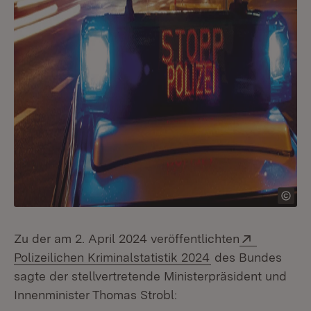
Extern:
Zu der am 2. April 2024 veröffentlichten
(Öffnet in neuem 
Polizeilichen Kriminalstatistik 2024
des Bundes
sagte der stellvertretende Ministerpräsident und
Innenminister Thomas Strobl: