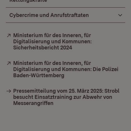
Cybercrime und Anrufstraftaten
Extern:
Ministerium für des Inneren, für
Digitalisierung und Kommunen:
Sicherheitsbericht 2024
(Öffnet in neuem Fenste
Extern:
Ministerium für des Inneren, für
Digitalisierung und Kommunen: Die Polizei
Baden-Württemberg
(Öffnet in neuem Fenster)
Pressemitteilung vom 25. März 2025: Strobl
besucht Einsatztraining zur Abwehr von
Messerangriffen