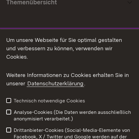
Themenübersicht
Social Media
Um unsere Webseite für Sie optimal gestalten
und verbessern zu können, verwenden wir
Facebook
Cookies.
Flickr
Weitere Informationen zu Cookies erhalten Sie in
X / Twitter
unserer
Datenschutzerklärung
.
Youtube
Technisch notwendige Cookies
Zum 
Analyse-Cookies (Die Daten werden ausschließlich
Impressum
Kontakt
anonymisiert verarbeitet.)
Benutzungshinweise
Netiquette
Drittanbieter-Cookies (Social-Media-Elemente von
Barrierefreiheit
Datenschutz
Facebook, X / Twitter und Google werden auf der