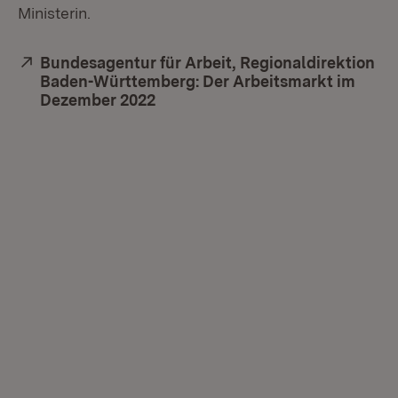
Ministerin.
Extern:
Bundesagentur für Arbeit, Regionaldirektion
Baden-Württemberg: Der Arbeitsmarkt im
Dezember 2022
(Öffnet in neuem Fenster)