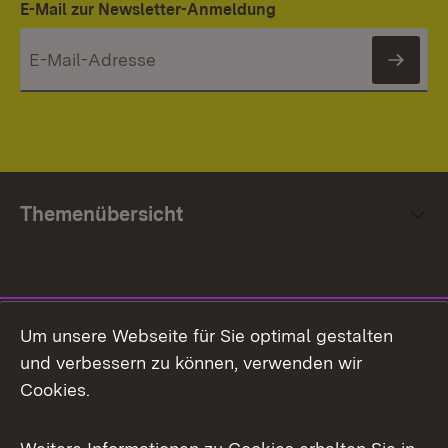
E-Mail zur Newsletter-Anmeldung
News
Themenübersicht
Social Media
Um unsere Webseite für Sie optimal gestalten
und verbessern zu können, verwenden wir
Facebook
Cookies.
Flickr