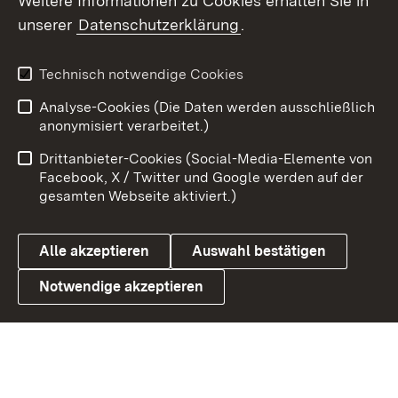
Weitere Informationen zu Cookies erhalten Sie in
X / Twitter
unserer
Datenschutzerklärung
.
Youtube
Technisch notwendige Cookies
Zum 
Analyse-Cookies (Die Daten werden ausschließlich
Impressum
Kontakt
anonymisiert verarbeitet.)
Benutzungshinweise
Netiquette
Drittanbieter-Cookies (Social-Media-Elemente von
Barrierefreiheit
Datenschutz
Facebook, X / Twitter und Google werden auf der
gesamten Webseite aktiviert.)
Cookies
Alle akzeptieren
Auswahl bestätigen
Notwendige akzeptieren
Link zum Landesportal