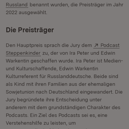
(Öffnet in neuem Fenster)
Russland
benannt wurden, die Preisträger im Jahr
2022 ausgewählt.
Die Preisträger
Extern:
Den Hauptpreis sprach die Jury dem
Podcast
(Öffnet in neuem Fenster)
Steppenkinder
zu, der von Ira Peter und Edwin
Warkentin geschaffen wurde. Ira Peter ist Medien-
und Kulturschaffende, Edwin Warkentin
Kulturreferent für Russlanddeutsche. Beide sind
als Kind mit ihren Familien aus der ehemaligen
Sowjetunion nach Deutschland eingewandert. Die
Jury begründete ihre Entscheidung unter
anderem mit dem grundständigen Charakter des
Podcasts. Ein Ziel des Podcasts sei es, eine
Verstehenshilfe zu leisten, um