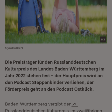
Symbolbild
Die Preisträger für den Russlanddeutschen
Kulturpreis des Landes Baden-Württemberg im
Jahr 2022 stehen fest – der Hauptpreis wird an
den Podcast Steppenkinder verliehen, der
Förderpreis geht an den Podcast Ostklick.
Extern:
Baden-Württemberg vergibt den
(Öffnet in neuem Fen
Russlanddeutschen Kulturpreis
im zweijährigen