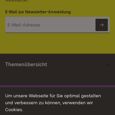
E-Mail zur Newsletter-Anmeldung
News
Themenübersicht
Social Media
Um unsere Webseite für Sie optimal gestalten
und verbessern zu können, verwenden wir
Facebook
Cookies.
Flickr