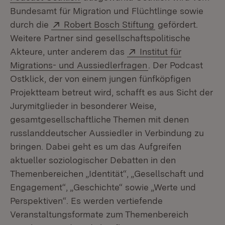
Bundesamt für Migration und Flüchtlinge sowie
Extern:
(Öffnet in neuem
durch die
Robert Bosch Stiftung
gefördert.
Weitere Partner sind gesellschaftspolitische
Extern:
Akteure, unter anderem das
Institut für
(Öffnet in neuem F
Migrations- und Aussiedlerfragen
. Der Podcast
Ostklick, der von einem jungen fünfköpfigen
Projektteam betreut wird, schafft es aus Sicht der
Jurymitglieder in besonderer Weise,
gesamtgesellschaftliche Themen mit denen
russlanddeutscher Aussiedler in Verbindung zu
bringen. Dabei geht es um das Aufgreifen
aktueller soziologischer Debatten in den
Themenbereichen „Identität“, „Gesellschaft und
Engagement“, „Geschichte“ sowie „Werte und
Perspektiven“. Es werden vertiefende
Veranstaltungsformate zum Themenbereich