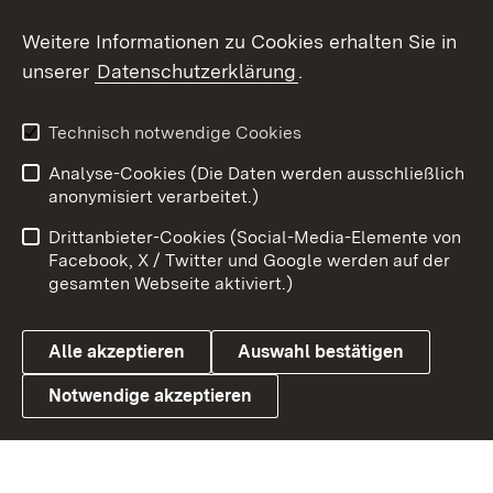
Weitere Informationen zu Cookies erhalten Sie in
X / Twitter
unserer
Datenschutzerklärung
.
Youtube
Technisch notwendige Cookies
Zum 
Analyse-Cookies (Die Daten werden ausschließlich
Impressum
Kontakt
anonymisiert verarbeitet.)
Benutzungshinweise
Netiquette
Drittanbieter-Cookies (Social-Media-Elemente von
Barrierefreiheit
Datenschutz
Facebook, X / Twitter und Google werden auf der
gesamten Webseite aktiviert.)
Cookies
Alle akzeptieren
Auswahl bestätigen
Notwendige akzeptieren
Link zum Landesportal