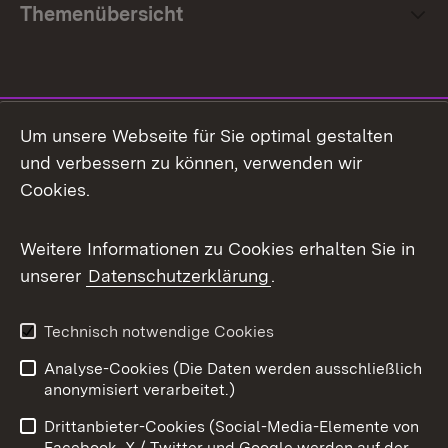
Themenübersicht
Social Media
Um unsere Webseite für Sie optimal gestalten
und verbessern zu können, verwenden wir
Facebook
Cookies.
Flickr
Weitere Informationen zu Cookies erhalten Sie in
X / Twitter
unserer
Datenschutzerklärung
.
Youtube
Technisch notwendige Cookies
Zum 
Analyse-Cookies (Die Daten werden ausschließlich
Impressum
Kontakt
anonymisiert verarbeitet.)
Benutzungshinweise
Netiquette
Drittanbieter-Cookies (Social-Media-Elemente von
Barrierefreiheit
Datenschutz
Facebook, X / Twitter und Google werden auf der