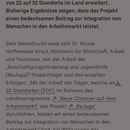
von 22 auf 32 Standorte im Land erweitert.
Bisherige Ergebnisse zeigen, dass das Projekt
einen bedeutsamen Beitrag zur Integration von
Menschen in den Arbeitsmarkt leistet.
Sehr beeindruckt zeigt sich Dr. Nicole
Hoffmeister-Kraut, Ministerin für Wirtschaft, Arbeit
und Tourismus, von der Arbeit der
„Beschäftigungsförderung und Jugendhilfe
(BeJuga)"-Projektträger und den erzielten
Do
Erfolgen: „Mit der Arbeit der Träger, welche an
(Öffnet in neuem Fenster)
32 Standorten (PDF)
im Rahmen des
Extern:
Landesprogramms
‚Neue Chancen auf dem
(Öffnet in neuem Fenster)
Extern:
(Öffnet in neu
Arbeitsmarkt‘
das Projekt
‚BeJuga‘
durchführen, leisten wir einen bedeutsamen
Beitrag zur Integration von Menschen in den
Arbeitsmarkt.“ Seit Juli 2022 wurde das