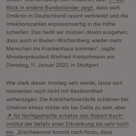
(Öffnet in neuem
Blick in andere Bundesländer zeigt
, dass sich
Omikron in Deutschland rasant verbreitet und die
Infektionszahlen explosionsartig in die Höhe
schießen. Das heißt wir müssen davon ausgehen,
dass auch in Baden-Württemberg wieder mehr
Menschen ins Krankenhaus kommen“, sagte
Ministerpräsident Winfried Kretschmann am
Dienstag, 11. Januar 2022, in Stuttgart.
Wie stark dieser Anstieg sein werde, lasse sich
momentan noch nicht mit Bestimmtheit
vorhersagen. Die Krankheitsverläufe schienen bei
Omikron etwas milder als bei Delta zu sein, aber
Extern:
für Nichtgeimpfte schätze das Robert-Koch-
Institut die Gefahr einer Erkrankung als sehr hoch
(Öffnet in neuem Fenster)
ein
. „Erschwerend kommt noch hinzu, dass