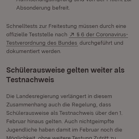
Absonderung befreit.
Schnelltests zur Freitestung müssen durch eine
Extern:
offizielle Teststelle nach
§ 6 der Coronavirus-
(Öffnet in neuem Fenste
Testverordnung des Bundes
durchgeführt und
dokumentiert werden.
Schülerausweise gelten weiter als
Testnachweis
Die Landesregierung verlängert in diesem
Zusammenhang auch die Regelung, dass
Schülerausweise als Testnachweis über den 1.
Februar hinaus gelten. Auch nichtgeimpfte
Jugendliche haben damit im Februar noch die
Möglichkeit, ohne weitere Testung Zutritt zu