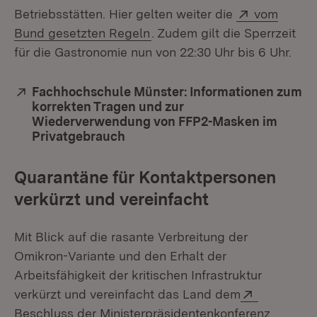
Extern:
Betriebsstätten. Hier gelten weiter die
vom
(Öffnet in neuem Fenster)
Bund gesetzten Regeln
. Zudem gilt die Sperrzeit
für die Gastronomie nun von 22:30 Uhr bis 6 Uhr.
Extern:
Fachhochschule Münster: Informationen zum
korrekten Tragen und zur
Wiederverwendung von FFP2-Masken im
Privatgebrauch
(Öffnet in neuem Fenster)
Quarantäne für Kontaktpersonen
verkürzt und vereinfacht
Mit Blick auf die rasante Verbreitung der
Omikron-Variante und den Erhalt der
Arbeitsfähigkeit der kritischen Infrastruktur
Extern:
verkürzt und vereinfacht das Land dem
(Öffnet
Beschluss der Ministerpräsidentenkonferenz