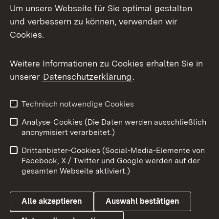
Um unsere Webseite für Sie optimal gestalten
und verbessern zu können, verwenden wir
Facebook
Cookies.
Flickr
Weitere Informationen zu Cookies erhalten Sie in
X / Twitter
unserer
Datenschutzerklärung
.
Youtube
Technisch notwendige Cookies
Zum 
Analyse-Cookies (Die Daten werden ausschließlich
Impressum
Kontakt
anonymisiert verarbeitet.)
Benutzungshinweise
Netiquette
Drittanbieter-Cookies (Social-Media-Elemente von
Barrierefreiheit
Datenschutz
Facebook, X / Twitter und Google werden auf der
gesamten Webseite aktiviert.)
Cookies
Alle akzeptieren
Auswahl bestätigen