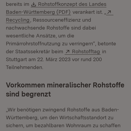
Download:
bereits im
Rohstoffkonzept des Landes
(Öffnet in neuem Fenster
Extern:
Baden-Württemberg (PDF)
verankert ist. „
(Öffnet in neuem Fenster)
Recycling
, Ressourceneffizienz und
nachwachsende Rohstoffe sind dabei
wesentliche Ansätze, um die
Primärrohrstoffnutzung zu verringern“, betonte
Extern:
(Öffnet in n
der Staatssekretär beim
Rohstofftag
in
Stuttgart am 22. März 2023 vor rund 200
Teilnehmenden.
Vorkommen mineralischer Rohstoffe
sind begrenzt
„Wir benötigen zwingend Rohstoffe aus Baden-
Württemberg, um den Wirtschaftsstandort zu
sichern, um bezahlbaren Wohnraum zu schaffen