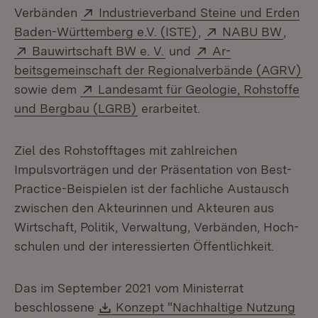
Extern:
Verbänden
Industrieverband Steine und Erden
(Öffnet in neuem Fen
Extern:
(Öffne
Baden-Württemberg e.V. (ISTE)
,
NABU BW
,
Extern:
(Öffnet in neuem Fenster)
Extern:
Bauwirtschaft BW e. V.
und
Ar­
(Ö
beitsgemeinschaft der Regionalverbände (AGRV)
Extern:
sowie dem
Landesamt für Geologie, Rohstoffe
(Öffnet in neuem Fenster)
und Bergbau (LGRB)
erarbeitet.
Ziel des Rohstofftages mit zahlreichen
Impulsvorträgen und der Präsentation von Best-
Practice-Beispielen ist der fachliche Austausch
zwischen den Akteurinnen und Akteuren aus
Wirtschaft, Politik, Verwaltung, Verbänden, Hoch­
schulen und der interessierten Öffentlichkeit.
Das im September 2021 vom Ministerrat
Download:
beschlossene
Konzept "Nachhaltige Nutzung