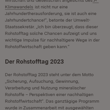
Wirtschaft und Gesellschaft angesichts des
(Öffnet in neuem Fenster)
Klimawandels
ist nicht nur eine
Jahrhundertherausforderung, sie ist auch eine
Jahrhundertchance!“, betonte der Umwelt-
Staatssekretär. „Ich bin überzeugt, dass dieser
Rohstofftag solche Chancen aufzeigt und uns
wichtige Impulse für nachhaltigere Wege in der
Rohstoffwirtschaft geben kann.“
Der Rohstofftag 2023
Der Rohstofftag 2023 steht unter dem Motto
„Sicherung, Aufsuchung, Gewinnung,
Verarbeitung und Nutzung mineralischer
Rohstoffe – Perspektiven einer nachhaltigen
Rohstoffwirtschaft“. Das ganztägige Programm
wurde in Zusammenarbeit mit ausgewählten