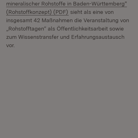
mineralischer Rohstoffe in Baden-Württemberg"
(Öffnet in neuem Fenster)
(Rohstoffkonzept) (PDF)
sieht als eine von
insgesamt 42 Maßnahmen die Veranstaltung von
„Rohstoff­tagen“ als Öffentlichkeitsarbeit sowie
zum Wissenstransfer und Erfahrungsaus­tausch
vor.