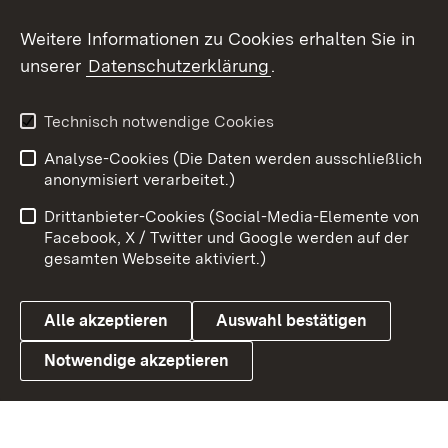
Weitere Informationen zu Cookies erhalten Sie in
X / Twitter
unserer
Datenschutzerklärung
.
Youtube
Technisch notwendige Cookies
Zum 
Analyse-Cookies (Die Daten werden ausschließlich
Impressum
Kontakt
anonymisiert verarbeitet.)
Benutzungshinweise
Netiquette
Drittanbieter-Cookies (Social-Media-Elemente von
Barrierefreiheit
Datenschutz
Facebook, X / Twitter und Google werden auf der
gesamten Webseite aktiviert.)
Cookies
Alle akzeptieren
Auswahl bestätigen
Notwendige akzeptieren
Link zum Landesportal