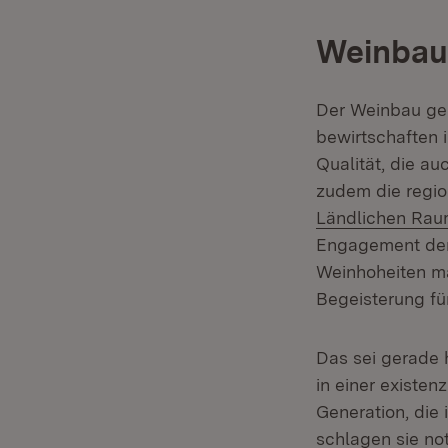
Weinbau
Der Weinbau geh
bewirtschaften 
Qualität, die a
zudem die regio
Ländlichen Ra
Engagement der 
Weinhoheiten ma
Begeisterung fü
Das sei gerade 
in einer existen
Generation, die
schlagen sie no