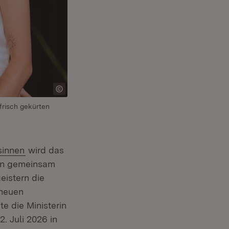
frisch gekürten
(Öffnet in neuem Fenster)
sinnen
wird das
ren gemeinsam
in neuem Fenster)
istern die
 neuen
e die Ministerin
2. Juli 2026 in