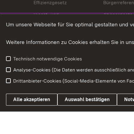
Effizienzgesetz
Bürgerrefere
Dienst- und
Abgeordnete
Versorgungsbezüge
Um unsere Webseite für Sie optimal gestalten und v
Bürgerbeauft
Kommunale Verfahren
Petition
Weitere Informationen zu Cookies erhalten Sie in un
Weitere
Volksantrag
Beteiligungsprozesse
Technisch notwendige Cookies
Volksabstim
Analyse-Cookies (Die Daten werden ausschließlich ano
Drittanbieter-Cookies (Social-Media-Elemente von Fac
Link zum Landesportal
Alle akzeptieren
Auswahl bestätigen
Not