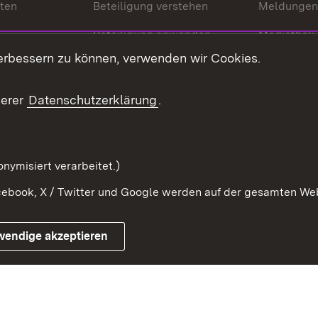
nten
Beteiligung verstehen
Meldungen
Beteiligung anwenden
Mediathek
erbessern zu können, verwenden wir Cookies.
ragte
Beteiligung stärken
Publikatio
Beteiligung erleben
Glossar
serer
Datenschutzerklärung
.
Beteiligung erforschen
mung
nymisiert verarbeitet.)
ebook, X / Twitter und Google werden auf der gesamten Webs
Impressum
Kontakt
Benutzungshinweise
Netiqu
wendige akzeptieren