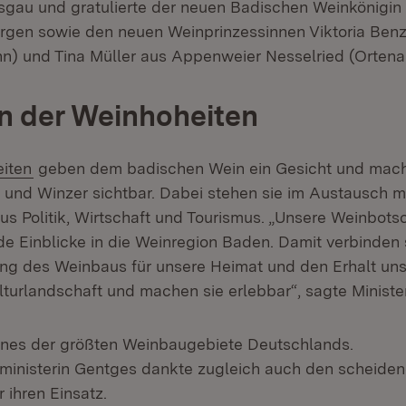
isgau und gratulierte der neuen Badischen Weinkönigin
orgen sowie den neuen Weinprinzessinnen
Viktoria Ben
nn) und Tina Müller aus Appenweier Nesselried (Ortena
n der Weinhoheiten
(Öffnet in neuem Fenster)
iten
geben dem badischen Wein ein Gesicht und mach
 und Winzer sichtbar. Dabei stehen sie im Austausch m
us Politik, Wirtschaft und Tourismus. „Unsere Weinbots
 Einblicke in die Weinregion Baden. Damit verbinden
ng des Weinbaus für unsere Heimat und den Erhalt uns
lturlandschaft und machen sie erlebbar“, sagte Ministe
eines der größten Weinbaugebiete Deutschlands.
ministerin Gentges dankte zugleich auch den scheide
 ihren Einsatz.