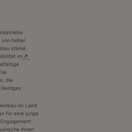
enbetriebe
e von hoher
nbau stärke
 Fenster)
Extern:
bilität im
lfältige
Die
i, die
 Gentges.
Weinbau im Land
en für eine junge
em Engagement
 wünsche ihnen