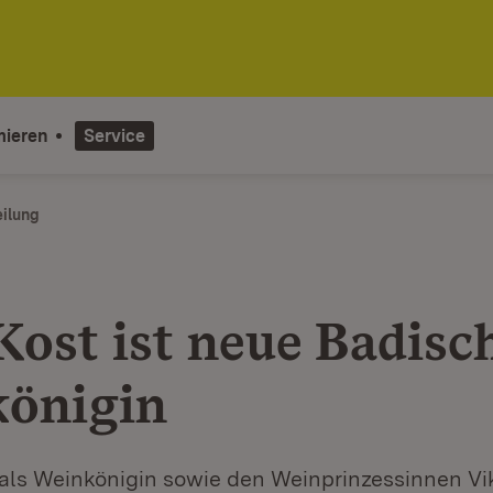
mieren
Service
eilung
Kost ist neue Badisc
önigin
 als Weinkönigin sowie den Weinprinzessinnen Vi