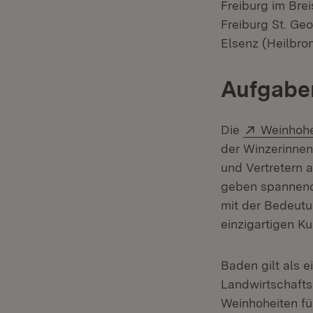
Freiburg im Bre
Freiburg St. Ge
Elsenz (Heilbro
Aufgabe
Extern:
Die
Weinhohe
der Winzerinnen
und Vertretern a
geben spannende
mit der Bedeutu
einzigartigen Ku
Baden gilt als 
Landwirtschafts
Weinhoheiten für