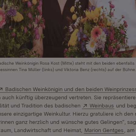
adische Weinkönigin Rosa Kost (Mitte) steht mit den beiden ebenfalls 
ssinnen Tina Müller (links) und Viktoria Benz (rechts) auf der Bühne.
Extern:
Badischen Weinkönigin und den beiden Weinprinzes
auch künftig überzeugend vertreten. Sie repräsentie
Extern:
(Öffnet 
alität und Tradition des badischen
Weinbaus
und bege
ere einzigartige Weinkultur. Hierzu gratuliere ich den
innen ganz herzlich und wünsche gutes Gelingen“, sagt
Raum, Landwirtschaft und Heimat,
Marion Gentges
, am 