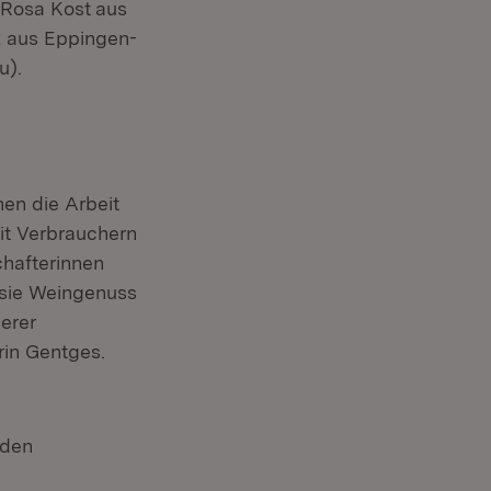
 Rosa Kost
aus
z aus Eppingen-
u).
en die Arbeit
it Verbrauchern
chafterinnen
 sie Weingenuss
erer
rin Gentges.
nden