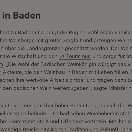
 in Baden
ört zu Baden und prägt die Region. Zahlreiche Famili
ihre Weinberge mit großer Sorgfalt und erzeugen Wein
uch über die Landesgrenzen geschätzt werden. Der Wei
Extern:
(Öffnet in neuem
nale Wirtschaft und den
Tourismus
und sorge für Sta
(Öffnet in neuem Fenster)
um
. „Die Wahl der Badischen Weinkönigin würdigt das vie
Akteure, die den Weinbau in Baden mit Leben füllen. 
chen ihre wertvolle Arbeit sichtbar und tragen dazu be
r den badischen Wein weiterzugeben“, sagte Ministerin
heute von unschätzbar hoher Bedeutung, da sich der 
ziellen Krise befinde. „Die badischen Weinhoheiten steh
 ihre Heimat mit Stolz und Offenheit vertreten. Mit ihr
twendige Brücken zwischen Tradition und Zukunft. Ich