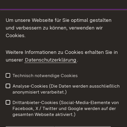
Social Media
Um unsere Webseite für Sie optimal gestalten
und verbessern zu können, verwenden wir
Facebook
Cookies.
Flickr
Weitere Informationen zu Cookies erhalten Sie in
X / Twitter
unserer
Datenschutzerklärung
.
Youtube
Technisch notwendige Cookies
Zum 
Analyse-Cookies (Die Daten werden ausschließlich
Impressum
Kontakt
anonymisiert verarbeitet.)
Benutzungshinweise
Netiquette
Drittanbieter-Cookies (Social-Media-Elemente von
Barrierefreiheit
Datenschutz
Facebook, X / Twitter und Google werden auf der
gesamten Webseite aktiviert.)
Cookies