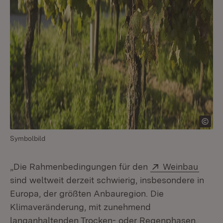
Symbolbild
Extern:
(Öffn
„Die Rahmenbedingungen für den
Weinbau
sind weltweit derzeit schwierig, insbesondere in
Europa, der größten Anbauregion. Die
Klimaveränderung, mit zunehmend
langanhaltenden Trocken- oder Regenphasen,