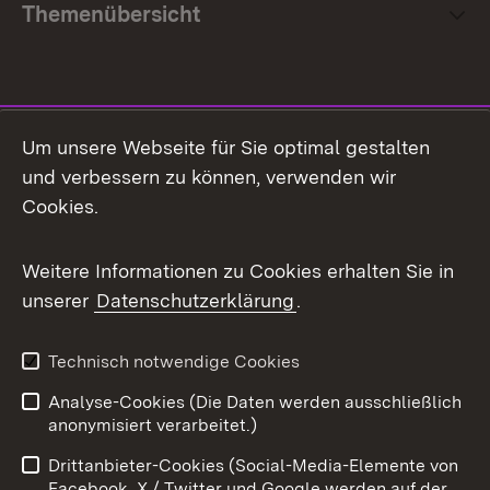
Themenübersicht
Social Media
Um unsere Webseite für Sie optimal gestalten
und verbessern zu können, verwenden wir
Facebook
Cookies.
Flickr
Weitere Informationen zu Cookies erhalten Sie in
X / Twitter
unserer
Datenschutzerklärung
.
Youtube
Technisch notwendige Cookies
Zum 
Analyse-Cookies (Die Daten werden ausschließlich
Impressum
Kontakt
anonymisiert verarbeitet.)
Benutzungshinweise
Netiquette
Drittanbieter-Cookies (Social-Media-Elemente von
Barrierefreiheit
Datenschutz
Facebook, X / Twitter und Google werden auf der