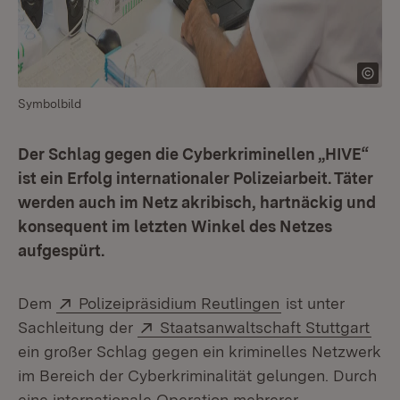
Symbolbild
Der Schlag gegen die Cyberkriminellen „HIVE“
ist ein Erfolg internationaler Polizeiarbeit. Täter
werden auch im Netz akribisch, hartnäckig und
konsequent im letzten Winkel des Netzes
aufgespürt.
Extern:
(Öffnet in neuem
Dem
Polizeipräsidium Reutlingen
ist unter
Extern:
(Öff
Sachleitung der
Staatsanwaltschaft Stuttgart
ein großer Schlag gegen ein kriminelles Netzwerk
im Bereich der Cyberkriminalität gelungen. Durch
eine internationale Operation mehrerer