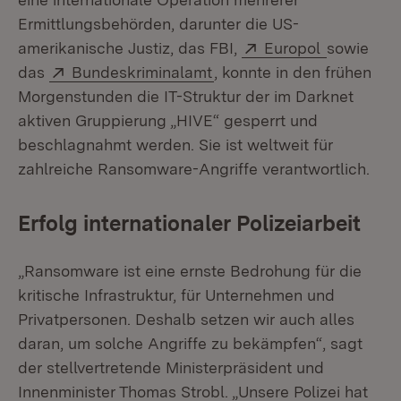
Ermittlungsbehörden, darunter die US-
Extern:
(Öffnet in
amerikanische Justiz, das FBI,
Europol
sowie
Extern:
(Öffnet in neuem Fenster)
das
Bundeskriminalamt
, konnte in den frühen
Morgenstunden die IT-Struktur der im Darknet
aktiven Gruppierung „HIVE“ gesperrt und
beschlagnahmt werden. Sie ist weltweit für
zahlreiche Ransomware-Angriffe verantwortlich.
Erfolg internationaler Polizeiarbeit
„Ransomware ist eine ernste Bedrohung für die
kritische Infrastruktur, für Unternehmen und
Privatpersonen. Deshalb setzen wir auch alles
daran, um solche Angriffe zu bekämpfen“, sagt
der stellvertretende Ministerpräsident und
Innenminister Thomas Strobl. „Unsere Polizei hat