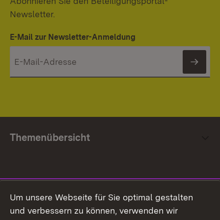
Abonnieren Sie den Beteiligungsportal-
Newsletter.
E-Mail zur Newsletter-Anmeldung
News
Themenübersicht
Social Media
Um unsere Webseite für Sie optimal gestalten
und verbessern zu können, verwenden wir
Facebook