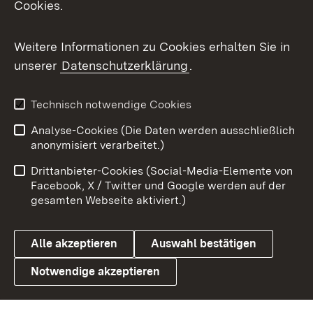
Cookies.
Flickr
Weitere Informationen zu Cookies erhalten Sie in
X / Twitter
unserer
Datenschutzerklärung
.
Youtube
Technisch notwendige Cookies
Zum 
Analyse-Cookies (Die Daten werden ausschließlich
Impressum
Kontakt
anonymisiert verarbeitet.)
Benutzungshinweise
Netiquette
Drittanbieter-Cookies (Social-Media-Elemente von
Barrierefreiheit
Datenschutz
Facebook, X / Twitter und Google werden auf der
gesamten Webseite aktiviert.)
Cookies
Alle akzeptieren
Auswahl bestätigen
Notwendige akzeptieren
Link zum Landesportal