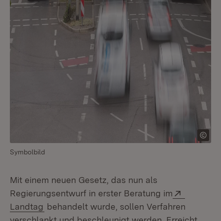
Symbolbild
Mit einem neuen Gesetz, das nun als
Extern:
Regierungsentwurf in erster Beratung im
(Öffnet in neuem Fenster)
Landtag
behandelt wurde, sollen Verfahren
verschlankt und beschleunigt werden. Erreicht