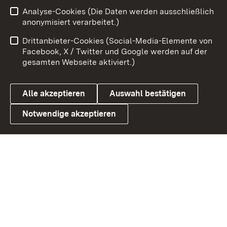
Zum 
Analyse-Cookies (Die Daten werden ausschließlich
Impressum
Kontakt
anonymisiert verarbeitet.)
Benutzungshinweise
Netiquette
Drittanbieter-Cookies (Social-Media-Elemente von
Barrierefreiheit
Datenschutz
Facebook, X / Twitter und Google werden auf der
gesamten Webseite aktiviert.)
Cookies
Alle akzeptieren
Auswahl bestätigen
Notwendige akzeptieren
Link zum Landesportal