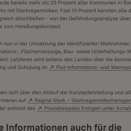
eute bereits mehr als 25 Prozent aller Kommunen in Ba
v mit Starkregenrisiken. Fast 10 Prozent konnten alle d
lgreich abschließen - von der Gefährdungsanalyse über
is zum Handlungskonzept.
ch nun in der Umsetzung der identifizierten Maßnahmen
mations-, Flächenvorsorge, Bau- sowie Unterhaltung
t. Letzteres wird seitens des Landes über die konsta
Extern:
ung und Schulung im
Flut-Informations- und Warns
n sich über den Ablauf der Konzepterstellung und al
Extern:
rmieren auf
Regina Stark – Starkregenrisikomanage
ffnet in neuem Fenster)
Extern:
er anhand des
Praxisbeispiels Eningen unter Acha
he Informationen auch für die