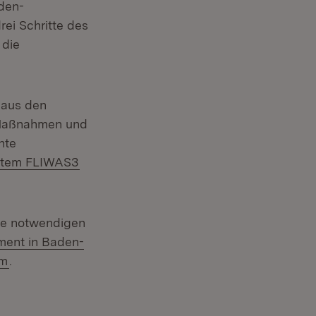
den-
rei Schritte des
 die
 aus den
s-Maßnahmen und
nte
(Öffnet in neuem Fenster)
ystem FLIWAS3
le notwendigen
ment in Baden-
(Öffnet in neuem Fenster)
lm
.