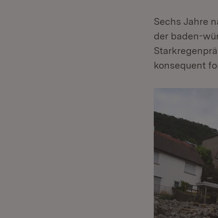
Sechs Jahre n
der baden-wü
Starkregenprä
konsequent for