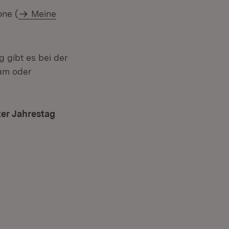
neuem Fenster)
one (
Meine
 gibt es bei der
ram oder
ter Jahrestag