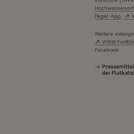
Hochwasservorh
Pegel-App
,
Weitere videoge
Extern:
WBW Fortbil
Facebook.
Pressemittei
der Flutkat