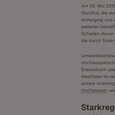
Am 29. Mai 201
Sturzflut, die 
einherging und 
weiteren betrof
Schaden davon k
die durch Stark
Umweltstaatssek
Hochwasserschut
Braunsbach oder
Westfalen im ve
unsere Anstreng
(Öf
Hochwasser
un
Starkreg