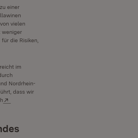
zu einer
lllawinen
von vielen
t weniger
ür die Risiken,
reicht im
durch
und Nordrhein-
hrt, dass wir
Extern:
ch
ndes