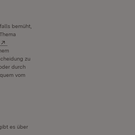
falls bemüht,
s Thema
Extern:
inem
tscheidung zu
oder durch
bequem vom
xtern:
et in neuem Fenster)
ibt es über