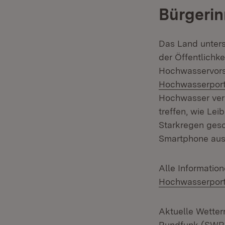
Bürgerin
Das Land unters
der Öffentlichk
Hochwasservorso
Hochwasserport
Hochwasser verha
treffen, wie Le
Starkregen ges
Smartphone aus
Alle Information
Hochwasserport
Aktuelle Wette
Rundfunk (SWR1