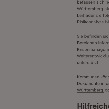
befassen sich h
Württemberg akti
Leitfadens erfo
Risikoanalyse b
Sie befinden si
Bereichen Infor
Krisenmanagemen
Weiterentwickl
unterstützt.
Kommunen könne
Dokumente info
(Ö
Württemberg
od
Hilfreic