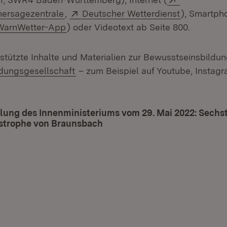
(Öffnet in neuem Fenster)
Extern:
(Öffnet in 
ersagezentrale
,
Deutscher Wetterdienst
), Smartph
Extern:
(Öffnet in neuem Fenster)
WarnWetter-App
) oder Videotext ab Seite 800.
stützte Inhalte und Materialien zur Bewusstseinsbildung
(Öffnet in neuem Fenster)
dungsgesellschaft
– zum Beispiel auf Youtube, Instag
lung des Innenministeriums vom 29. Mai 2022: Sechs
astrophe von Braunsbach