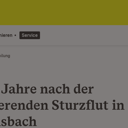
mieren
Service
eilung
 Jahre nach der
erenden Sturzflut in
sbach