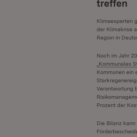
treffen
Klimaexperten 
der Klimakrise 
Region in Deut
Noch im Jahr 2
„Kommunales St
Kommunen ein ei
Starkregenereig
Verantwortung b
Risikomanagemen
Prozent der Kos
Die Bilanz kann
Förderbescheide 