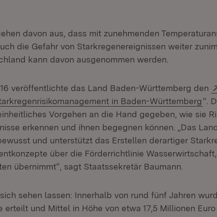
gehen davon aus, dass mit zunehmenden Temperaturans
auch die Gefahr von Starkregenereignissen weiter zuni
schland kann davon ausgenommen werden.
016 veröffentlichte das Land Baden-Württemberg den
(Öf
arkregenrisikomanagement in Baden-Württemberg
“. 
nheitliches Vorgehen an die Hand gegeben, wie sie Ri
nisse erkennen und ihnen begegnen können. „Das Land i
ewusst und unterstützt das Erstellen derartiger Starkr
tkonzepte über die Förderrichtlinie Wasserwirtschaft
ten übernimmt“, sagt Staatssekretär Baumann.
 sich sehen lassen: Innerhalb von rund fünf Jahren wur
erteilt und Mittel in Höhe von etwa 17,5 Millionen Euro 