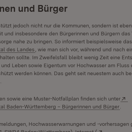
nen und Bürger
tützt jedoch nicht nur die Kommunen, sondern ist eben
eit und insbesondere den Bürgerinnen und Bürgern da
rge nahe zu bringen. So informiert beispielsweise das
(Öffnet in neuem Fenster)
al des Landes
, wie man sich vor, während und nach e
lten sollte. Im Zweifelsfall bleibt wenig Zeit eine En
ib und Leben sowie Eigentum vor Hochwasser am Fluss 
chützt werden können. Das geht seit neuestem auch 
.
E
en sowie eine Muster-Notfallplan finden sich unter
(Öffn
al Baden-Württemberg – Bürgerinnen und Bürger
.
rmeldungen, Hochwasserwarnungen und -vorhersagen g
Extern:
, SWR4 Baden-Württemberg), Internet (