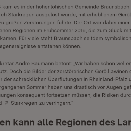
6 kam es in der hohenlohischen Gemeinde Braunsbach 
durch Starkregen ausgelöst wurde, mit erheblichem Gerö
zu großen Zerstörungen führte. Der Ort war dabei einer 
fenen Regionen im Frühsommer 2016, die zum Glück mi
amen. Für viele steht Braunsbach seitdem symbolisch f
regenereignisse entstehen können.
retär Andre Baumann betont: „Wir haben schon viel er
z. Doch die Bilder der zerstörerischen Gerölllawinen 
 der schrecklichen Überflutungen in Rheinland-Pfalz 
rgangenen Sommer haben uns drastisch vor Augen gefü
ungen konsequent fortsetzen müssen, die Risiken dur
fnet in neuem Fenster)
Extern:
(Öffnet in neuem Fenster)
d
Starkregen
zu verringern.“
en kann alle Regionen des La