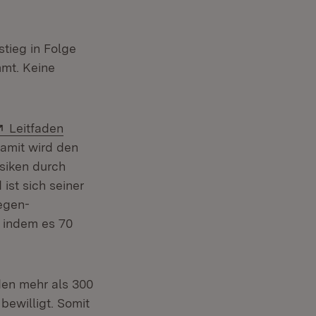
tieg in Folge
mmt. Keine
Extern:
Leitfaden
fnet in neuem Fenster)
Damit wird den
siken durch
st sich seiner
egen-
, indem es 70
den mehr als 300
bewilligt. Somit