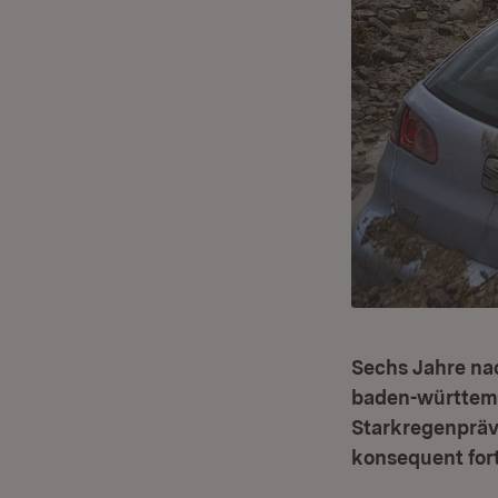
Sechs Jahre nac
baden-württem
Starkregenpräv
konsequent fort