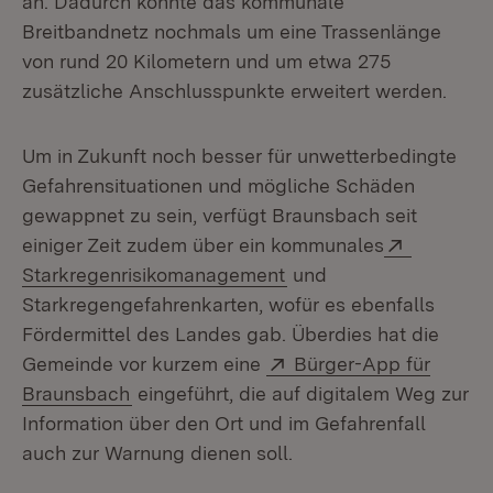
an. Dadurch könnte das kommunale
Breitbandnetz nochmals um eine Trassenlänge
von rund 20 Kilometern und um etwa 275
zusätzliche Anschlusspunkte erweitert werden.
Um in Zukunft noch besser für unwetterbedingte
Gefahrensituationen und mögliche Schäden
gewappnet zu sein, verfügt Braunsbach seit
Extern:
einiger Zeit zudem über ein kommunales
(Öffnet in neuem Fenst
Starkregenrisikomanagement
und
Starkregengefahrenkarten, wofür es ebenfalls
Fördermittel des Landes gab. Überdies hat die
Extern:
Gemeinde vor kurzem eine
Bürger-App für
(Öffnet in neuem Fenster)
Braunsbach
eingeführt, die auf digitalem Weg zur
Information über den Ort und im Gefahrenfall
auch zur Warnung dienen soll.