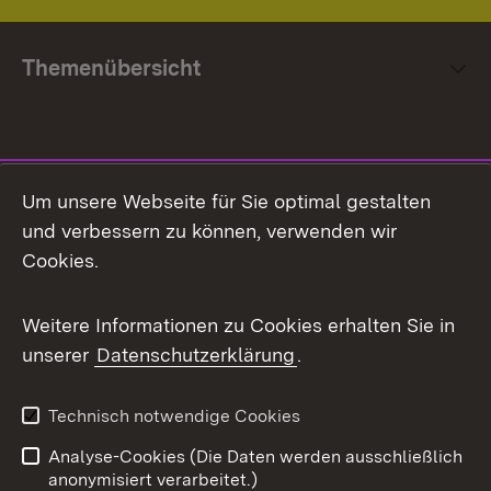
Themenübersicht
Social Media
Um unsere Webseite für Sie optimal gestalten
und verbessern zu können, verwenden wir
Facebook
Cookies.
Flickr
Weitere Informationen zu Cookies erhalten Sie in
X / Twitter
unserer
Datenschutzerklärung
.
Youtube
Technisch notwendige Cookies
Zum 
Analyse-Cookies (Die Daten werden ausschließlich
Impressum
Kontakt
anonymisiert verarbeitet.)