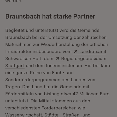
werden.
Braunsbach hat starke Partner
Begleitet und unterstützt wird die Gemeinde
Braunsbach bei der Umsetzung der zahlreichen
Maßnahmen zur Wiederherstellung der örtlichen
Extern:
Infrastruktur insbesondere vom
Landratsamt
(Öffnet in neuem Fenster)
Extern:
Schwäbisch Hall
, dem
Regierungspräsidium
(Öffnet in neuem Fenster)
Stuttgart
und dem Innenministerium. Hierbei kam
eine ganze Reihe von Fach- und
Sonderförderprogrammen des Landes zum
Tragen. Das Land hat die Gemeinde mit
Fördermitteln von bislang etwa 47 Millionen Euro
unterstützt. Die Mittel stammen aus den
verschiedensten Förderbereichen wie
Wasserwirtschaft, Städte-, Straßen- und