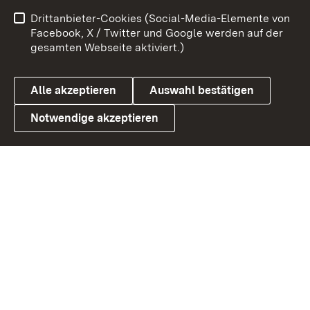
Benutzungshinweise
Netiquette
Drittanbieter-Cookies (Social-Media-Elemente von
Barrierefreiheit
Datenschutz
Facebook, X / Twitter und Google werden auf der
gesamten Webseite aktiviert.)
Cookies
Alle akzeptieren
Auswahl bestätigen
Notwendige akzeptieren
Link zum Landesportal