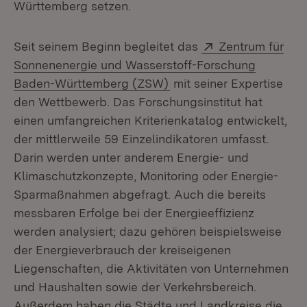
Württemberg setzen.
Extern:
Seit seinem Beginn begleitet das
Zentrum für
Sonnenenergie und Wasserstoff-Forschung
(Öffnet in neuem Fenster
Baden-Württemberg (ZSW)
mit seiner Expertise
den Wettbewerb. Das Forschungsinstitut hat
einen umfangreichen Kriterienkatalog entwickelt,
der mittlerweile 59 Einzelindikatoren umfasst.
Darin werden unter anderem Energie- und
Klimaschutzkonzepte, Monitoring oder Energie-
Sparmaßnahmen abgefragt. Auch die bereits
messbaren Erfolge bei der Energieeffizienz
werden analysiert; dazu gehören beispielsweise
der Energieverbrauch der kreiseigenen
Liegenschaften, die Aktivitäten von Unternehmen
und Haushalten sowie der Verkehrsbereich.
Außerdem haben die Städte und Landkreise die