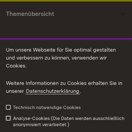
Themenübersicht
Social Media
Um unsere Webseite für Sie optimal gestalten
und verbessern zu können, verwenden wir
Facebook
Cookies.
Flickr
Weitere Informationen zu Cookies erhalten Sie in
X / Twitter
unserer
Datenschutzerklärung
.
Youtube
Technisch notwendige Cookies
Zum 
Analyse-Cookies (Die Daten werden ausschließlich
Impressum
Kontakt
anonymisiert verarbeitet.)
Benutzungshinweise
Netiquette