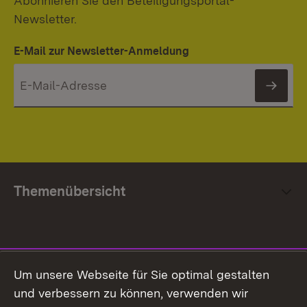
Abonnieren Sie den Beteiligungsportal-
Newsletter.
E-Mail zur Newsletter-Anmeldung
News
Themenübersicht
Social Media
Um unsere Webseite für Sie optimal gestalten
und verbessern zu können, verwenden wir
Facebook