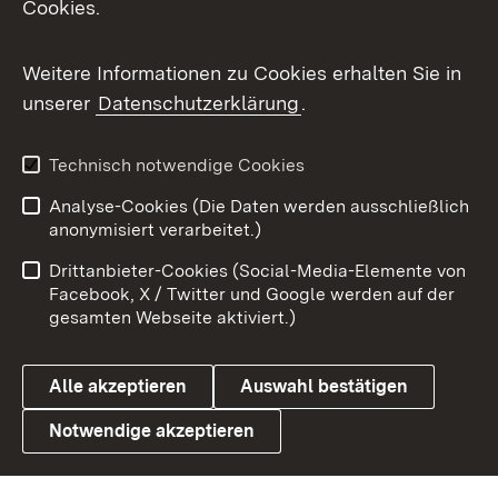
Cookies.
Flickr
Weitere Informationen zu Cookies erhalten Sie in
X / Twitter
unserer
Datenschutzerklärung
.
Youtube
Technisch notwendige Cookies
Zum 
Analyse-Cookies (Die Daten werden ausschließlich
Impressum
Kontakt
anonymisiert verarbeitet.)
Benutzungshinweise
Netiquette
Drittanbieter-Cookies (Social-Media-Elemente von
Barrierefreiheit
Datenschutz
Facebook, X / Twitter und Google werden auf der
gesamten Webseite aktiviert.)
Cookies
Alle akzeptieren
Auswahl bestätigen
Notwendige akzeptieren
Link zum Landesportal