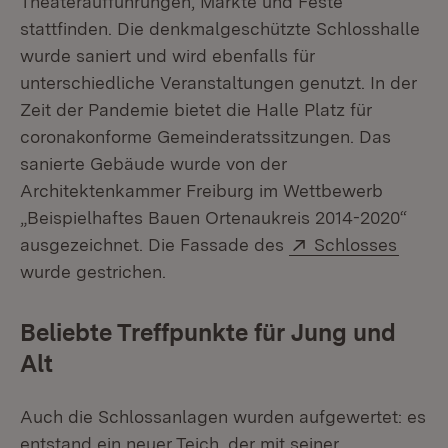
Theateraufführungen, Märkte und Feste
stattfinden. Die denkmalgeschützte Schlosshalle
wurde saniert und wird ebenfalls für
unterschiedliche Veranstaltungen genutzt. In der
Zeit der Pandemie bietet die Halle Platz für
coronakonforme Gemeinderatssitzungen. Das
sanierte Gebäude wurde von der
Architektenkammer Freiburg im Wettbewerb
„Beispielhaftes Bauen Ortenaukreis 2014-2020“
Extern:
(Öffne
ausgezeichnet. Die Fassade des
Schlosses
wurde gestrichen.
Beliebte Treffpunkte für Jung und
Alt
Auch die Schlossanlagen wurden aufgewertet: es
entstand ein neuer Teich, der mit seiner