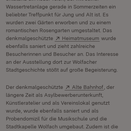
Wassertretanlage gerade in Sommerzeiten ein
beliebter Treffpunkt für Jung und Alt ist. Es
wurden zwei Gärten erworben und zu einem
romantischen Rosengarten umgestaltet. Das
Extern:
(Öffnet in n
denkmalgeschützte
Heimatmuseum
wurde
ebenfalls saniert und zieht zahlreiche
Besucherinnen und Besucher an. Das Interesse
an der Ausstellung dort zur Wolfacher
Stadtgeschichte stößt auf große Begeisterung.
Extern:
(Öffnet in 
Der denkmalgeschützte
Alte Bahnhof
, der
längere Zeit als Asylbewerberunterkunft,
Künstleratelier und als Vereinslokal genutzt
wurde, wurde ebenfalls saniert und als
Probendomizil für die Musikschule und die
Stadtkapelle Wolfach umgebaut. Zudem ist die