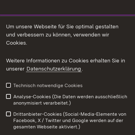
Social Media
Um unsere Webseite für Sie optimal gestalten
und verbessern zu können, verwenden wir
Facebook
Cookies.
Flickr
Weitere Informationen zu Cookies erhalten Sie in
X / Twitter
unserer
Datenschutzerklärung
.
Youtube
Technisch notwendige Cookies
Zum 
Analyse-Cookies (Die Daten werden ausschließlich
Impressum
Kontakt
anonymisiert verarbeitet.)
Benutzungshinweise
Netiquette
Drittanbieter-Cookies (Social-Media-Elemente von
Barrierefreiheit
Datenschutz
Facebook, X / Twitter und Google werden auf der
gesamten Webseite aktiviert.)
Cookies