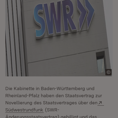
Die Kabinette in Baden-Württemberg und
Rheinland-Pfalz haben den Staatsvertrag zur
Extern
Novellierung des Staatsvertrages über den
(Öffnet in neuem Fenster)
Südwestrundfunk
(SWR-
Änderungsstaatsvertrag) gebilligt und das