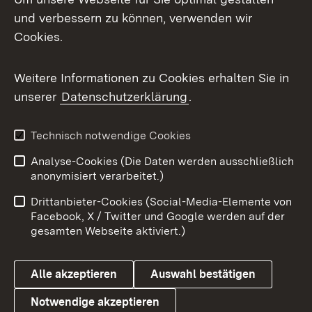
und verbessern zu können, verwenden wir
Facebook
Cookies.
Flickr
Weitere Informationen zu Cookies erhalten Sie in
X / Twitter
unserer
Datenschutzerklärung
.
Youtube
Technisch notwendige Cookies
Zum 
Analyse-Cookies (Die Daten werden ausschließlich
Impressum
Kontakt
anonymisiert verarbeitet.)
Benutzungshinweise
Netiquette
Drittanbieter-Cookies (Social-Media-Elemente von
Barrierefreiheit
Datenschutz
Facebook, X / Twitter und Google werden auf der
gesamten Webseite aktiviert.)
Cookies
Alle akzeptieren
Auswahl bestätigen
Notwendige akzeptieren
Link zum Landesportal