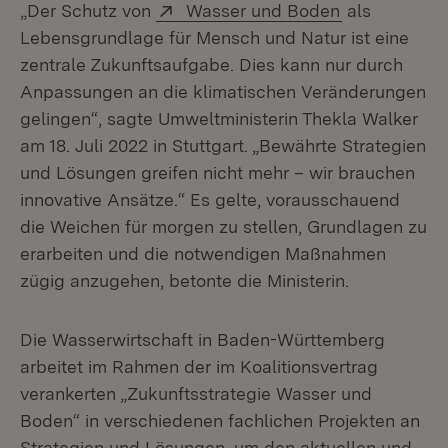
Extern:
(Öffnet in n
„Der Schutz von
Wasser und Boden
als
Lebensgrundlage für Mensch und Natur ist eine
zentrale Zukunftsaufgabe. Dies kann nur durch
Anpassungen an die klimatischen Veränderungen
gelingen“, sagte Umweltministerin Thekla Walker
am 18. Juli 2022 in Stuttgart. „Bewährte Strategien
und Lösungen greifen nicht mehr – wir brauchen
innovative Ansätze.“ Es gelte, vorausschauend
die Weichen für morgen zu stellen, Grundlagen zu
erarbeiten und die notwendigen Maßnahmen
zügig anzugehen, betonte die Ministerin.
Die Wasserwirtschaft in Baden-Württemberg
arbeitet im Rahmen der im Koali­tionsvertrag
verankerten „Zukunftsstrategie Wasser und
Boden“ in verschiede­nen fachlichen Projekten an
Strategien und Lösungen, um den aktuellen und