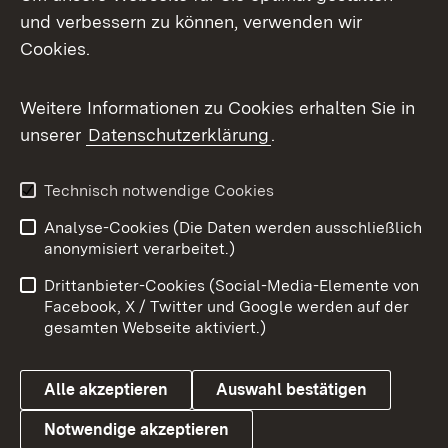
und verbessern zu können, verwenden wir
Facebook
Cookies.
Flickr
Weitere Informationen zu Cookies erhalten Sie in
X / Twitter
unserer
Datenschutzerklärung
.
Youtube
Technisch notwendige Cookies
Zum 
Analyse-Cookies (Die Daten werden ausschließlich
Impressum
Kontakt
anonymisiert verarbeitet.)
Benutzungshinweise
Netiquette
Drittanbieter-Cookies (Social-Media-Elemente von
Barrierefreiheit
Datenschutz
Facebook, X / Twitter und Google werden auf der
gesamten Webseite aktiviert.)
Cookies
Alle akzeptieren
Auswahl bestätigen
Notwendige akzeptieren
Link zum Landesportal