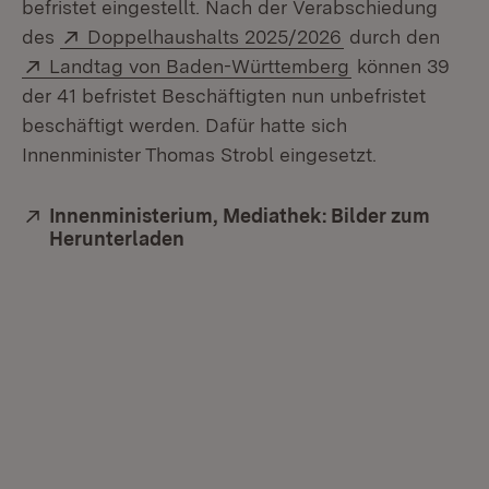
befristet eingestellt. Nach der Verabschiedung
Extern:
(Öffnet in neuem
des
Doppelhaushalts 2025/2026
durch den
Extern:
(Öffnet in neue
Landtag von Baden-Württemberg
können 39
der 41 befristet Beschäftigten nun unbefristet
beschäftigt werden. Dafür hatte sich
Innenminister Thomas Strobl eingesetzt.
Extern:
Innenministerium, Mediathek: Bilder zum
Herunterladen
(Öffnet in neuem Fenster)