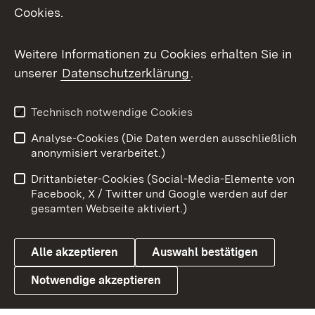
Cookies.
Flickr
Weitere Informationen zu Cookies erhalten Sie in
X / Twitter
unserer
Datenschutzerklärung
.
Youtube
Technisch notwendige Cookies
Zum 
Analyse-Cookies (Die Daten werden ausschließlich
Impressum
Kontakt
anonymisiert verarbeitet.)
Benutzungshinweise
Netiquette
Drittanbieter-Cookies (Social-Media-Elemente von
Barrierefreiheit
Datenschutz
Facebook, X / Twitter und Google werden auf der
gesamten Webseite aktiviert.)
Cookies
Alle akzeptieren
Auswahl bestätigen
Notwendige akzeptieren
Link zum Landesportal