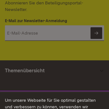
Abonnieren Sie den Beteiligungsportal-
Newsletter.
E-Mail zur Newsletter-Anmeldung
News
Themenübersicht
Social Media
Um unsere Webseite für Sie optimal gestalten
und verbessern zu können, verwenden wir
Facebook