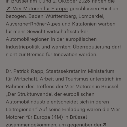
in Brüssel am 1. und 2. Oktober 2025
haben die
Extern:
(Öffnet in neuem Fenster
Vier Motoren für Europa
geschlossen Position
bezogen. Baden-Württemberg, Lombardei,
Auvergne-Rhône-Alpes und Katalonien warben
für mehr Gewicht wirtschaftsstarker
Automobilregionen in der europäischen
Industriepolitik und warnten: Überregulierung darf
nicht zur Bremse für Innovation werden.
Dr. Patrick Rapp, Staatssekretär im Ministerium
für Wirtschaft, Arbeit und Tourismus unterstrich im
Rahmen des Treffens der Vier Motoren in Brüssel:
„Der Strukturwandel der europäischen
Automobilindustrie entscheidet sich in deren
Leitregionen.“ Auf seine Einladung waren die Vier
Motoren für Europa (4M) in Brüssel
Extern:
zusammengekommen, um gegenüber der